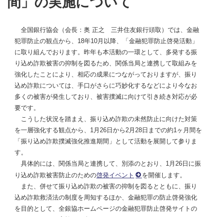
間」の実施について
全国銀行協会（会長：奥 正之 三井住友銀行頭取）では、金融
犯罪防止の観点から、18年10月以降、「金融犯罪防止啓発活動」
に取り組んでおります。昨年も本活動の一環として、多発する振
り込め詐欺被害の抑制を図るため、関係当局と連携して取組みを
強化したことにより、相応の成果につながっておりますが、振り
込め詐欺については、手口がさらに巧妙化するなどにより今なお
多くの被害が発生しており、被害撲滅に向けて引き続き対応が必
要です。
こうした状況を踏まえ、振り込め詐欺の未然防止に向けた対策
を一層強化する観点から、1月26日から2月28日までの約1ヶ月間を
「振り込め詐欺撲滅強化推進期間」として活動を展開して参りま
す。
具体的には、関係当局と連携して、別添のとおり、1月26日に振
り込め詐欺被害防止のための
啓発イベント
を開催します。
また、併せて振り込め詐欺の被害の抑制を図るとともに、振り
込め詐欺救済法の制度を周知するほか、金融犯罪の防止啓発強化
を目的として、全銀協ホームページの金融犯罪防止啓発サイトの