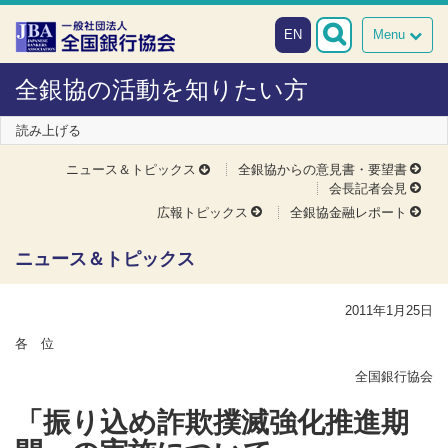
本文へスキップ
障がい者向け相談窓口
EN
Menu
全銀協の活動を知りたい方
読み上げる
ニュース＆トピックス
全銀協からの意見書・要望書
会長記者会見
広報トピックス
全銀協金融レポート
ニュース＆トピックス
2011年1月25日
各 位
全国銀行協会
「振り込め詐欺撲滅強化推進期