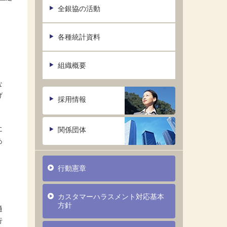
全銀協の活動
各種統計資料
組織概要
な
げ
採用情報
に
関係団体
あ
行動憲章
カスタマーハラスメント対応基本
方針
通
行