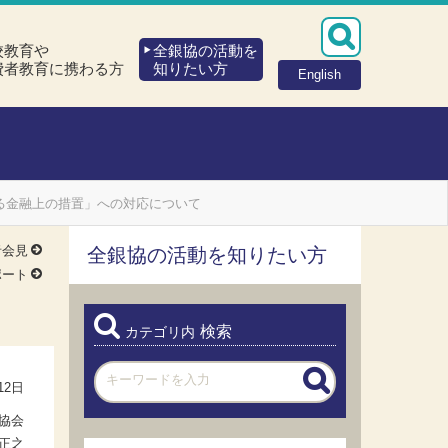
校教育や
全銀協の活動を
費者教育に携わる方
知りたい方
English
る金融上の措置」への対応について
者会見
全銀協の活動を知りたい方
ポート
検索
カテゴリ内
12日
協会
正之