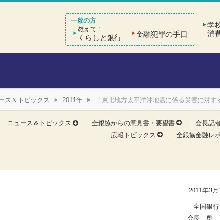
学
教えて！
消
金融犯罪の手口
くらしと銀行
ース＆トピックス
2011年
「東北地方太平洋沖地震に係る災害に対す
ニュース＆トピックス
全銀協からの意見書・要望書
会長記
広報トピックス
全銀協金融レ
2011年3月
全国銀行
会長 奥 