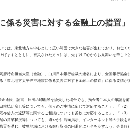
に係る災害に対する金融上の措置」
いては、東北地方を中心として広い範囲で大きな被害が生じており、お亡く
上げますとともに、被災された方々には、先ず以て心からお見舞いを申し上
閣府特命担当大臣（金融）、白川日本銀行総裁の連名により、全国銀行協会
る「東北地方太平洋沖地震に係る災害に対する金融上の措置」に係る要請が
預金通帳、証書、届出の印鑑等を紛失した場合でも、預金者ご本人の確認を前
日前払い戻し等についても、個々のご事情に応じて対応すること」、「（2）
既存借入の返済等に関するご相談についても柔軟に対応すること」、「（3）
舗の営業状況等についても、速やかに店頭掲示、インターネット等の手段を
措置を講じ、被災地域における銀行取引の円滑化に万全を期すよう、会員銀