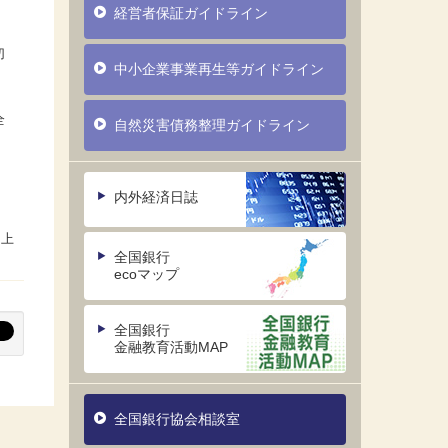
経営者保証ガイドライン
切
中小企業事業再生等ガイドライン
全
自然災害債務整理ガイドライン
内外経済日誌
全国銀行
ecoマップ
全国銀行
金融教育活動MAP
全国銀行協会相談室