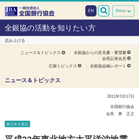
本文へスキップ
障がい者向け相談窓口
EN
Menu
全銀協の活動を知りたい方
読み上げる
ニュース＆トピックス
全銀協からの意見書・要望書
会長記者会見
広報トピックス
全銀協金融レポート
ニュース＆トピックス
2011年3月17日
全国銀行協会
会長 奥 正之
東日本大震災