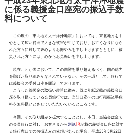
平成23年東北地方太平洋沖地震
に係る義援金口座宛の振込手数
料について
この度の「東北地方太平洋沖地震」においては、東北地方を中
心として広い範囲で大きな被害が生じており、お亡くなりになら
れた方々に対して衷心よりお悔やみを申し上げますとともに、被
災された方々には、心からお見舞いを申し上げます。
現在、わが国において、この国難を乗り越えるべく、国の総力
を挙げた取り組みがなされているなか、その一環として、銀行で
は義援金の受付口座を開設しております。
こうした義援金の取扱い趣旨に鑑み、既に別紙記載の義援金口
座を取り扱っている会員銀行では、当該口座への自行宛振込手数
料を無料扱いとさせていただいているところです。
今回、その取り組みを拡大することとし、本日、当協会は全て
の会員銀行に対し、お客さまから
別紙
記載の義援金口座に対す
る銀行窓口でのお振込みの依頼があった場合、平成23年3月22日