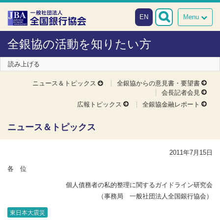
本文へスキップ
障がい者向け相談窓口
EN
Menu
全銀協の活動を知りたい方
読み上げる
ニュース＆トピックス
全銀協からの意見書・要望書
会長記者会見
広報トピックス
全銀協金融レポート
ニュース＆トピックス
2011年7月15日
各 位
個人債務者の私的整理に関するガイドライン研究会
（事務局 一般社団法人全国銀行協会）
東日本大震災