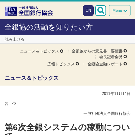
本文へスキップ
障がい者向け相談窓口
EN
Menu
全銀協の活動を知りたい方
読み上げる
ニュース＆トピックス
全銀協からの意見書・要望書
会長記者会見
広報トピックス
全銀協金融レポート
ニュース＆トピックス
2011年11月14日
各 位
一般社団法人全国銀行協会
第6次全銀システムの稼動につい