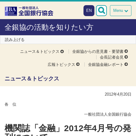
本文へスキップ
障がい者向け相談窓口
EN
Menu
全銀協の活動を知りたい方
読み上げる
ニュース＆トピックス
全銀協からの意見書・要望書
会長記者会見
広報トピックス
全銀協金融レポート
ニュース＆トピックス
2012年4月20日
各 位
一般社団法人全国銀行協会
機関誌「金融」2012年4月号の発