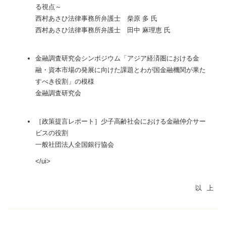
る視点～
西村あさひ法律事務所弁護士 柴原 多 氏
西村あさひ法律事務所弁護士 田中 麻理恵 氏
金融調査研究会シンポジウム「アジア経済圏における金
融・資本市場の発展に向けた課題とわが国金融機関が果た
すべき役割」の模様
金融調査研究会
［政策提言レポート］少子高齢社会における金融仲介サー
ビスの役割
一般社団法人全国銀行協会
</ui>