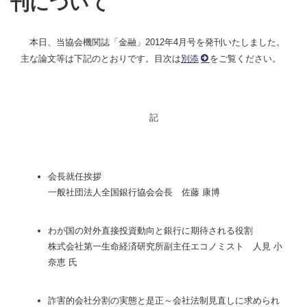
刊について
本日、当協会機関誌「金融」2012年4月号を発刊いたしました。
主な論文等は下記のとおりです。目次は
別添
をご覧ください。
記
会長就任挨拶
一般社団法人全国銀行協会会長 佐藤 康博
わが国の対外直接投資動向と銀行に期待される役割
株式会社第一生命経済研究所副主任エコノミスト 人見 小
奈恵 氏
詐害的会社分割の実態と是正～会社法制見直しに求められ