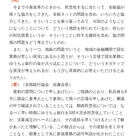
（問）
今まで小泉改革のときから、民営化するに当たって、全銀協が
様々な協力をしてきた。全銀ネットの問題を含め、いろいろと協
力してきた。そういうことを振り返ってみて、今回のようなこと
になったことについて、どういう感想を持たれているか。何らか
の対抗措置というか、そういうことに対する撤回を含め、協力関
係の問題をどう考えていくのか。
また、もう一つ、地銀の問題でいうと、地域の金融機関で貸出
業務が苦しい状況にあるかと思うが、そういう立場で貸出業務に
ゆうちょ銀行の金が入り込むことについて、どういうネガティブ
な状況が考えられるか。もう少し具体的にお答えいただけるとあ
りがたい。
（答）
（全国銀行協会 佐藤会長）
最初の質問について申しあげたい。ご指摘のとおり、私自身も4
月に国会に参考人として参加して我々の立場を申しあげた。審議
の中で確認されていることとしては、郵政民営化については、な
るべく早い時期にゆうちょ銀行を100％完全民営化していくこと
が、法案成立のベースにあり、その道筋を早くつけるという了解
があったと理解している。この観点からは、その道筋を全く示す
ことなく、順番として先に新規業務の認可申請が出されたことに