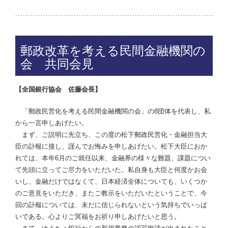
郵政改革を考える民間金融機関の
会 共同会見
【全国銀行協会 佐藤会長】
「郵政民営化を考える民間金融機関の会」の8団体を代表し、私
から一言申しあげたい。
まず、ご説明に先立ち、この度の松下郵政民営化・金融担当大
臣の訃報に接し、謹んでお悔みを申しあげたい。松下大臣におか
れては、本年6月のご就任以来、金融界の様々な難題、課題につい
て先頭に立ってご尽力をいただいた。私自身も大臣と何度かお会
いし、金融だけではなくて、日本経済全体についても、いくつか
のご意見をいただき、またご教示をいただいたということで、今
回の訃報については、未だに信じられないという気持ちでいっぱ
いである。心よりご冥福をお祈り申しあげたいと思う。