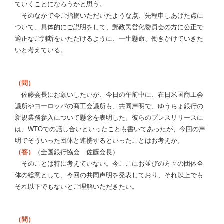
ていくことになろうかと思う。
そのなかで今ご指摘いただいたような点、先程申しあげた点に
ついて、具体的にご説明をして、郵政民営化委員会の方に公正で
適正なご判断をいただけるように、一生懸命、働きかけていきた
いと考えている。
（問）
佐藤会長にお願いしたいが、今日の午前中に、在日米国商工会
議所やヨーロッパの商工会議所も、共同声明で、ゆうちょ銀行の
新規業務参入について懸念を表明した。彼らのプレスリリースに
は、WTOでの話し合いといったことも書いてあったが、今回の声
明でそういった団体と連携するといったことはお考えか。
（答）
（全国銀行協会 佐藤会長）
そのことは特に考えていない。今ここにお並びの方々の団体全
体の総意として、今回の共同声明を発表しており、それ以上でも
それ以下でもないとご理解いただきたい。
（問）