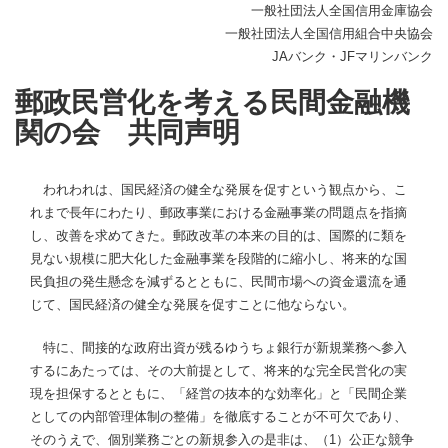
一般社団法人全国信用金庫協会
一般社団法人全国信用組合中央協会
JAバンク・JFマリンバンク
郵政民営化を考える民間金融機
関の会 共同声明
われわれは、国民経済の健全な発展を促すという観点から、こ
れまで長年にわたり、郵政事業における金融事業の問題点を指摘
し、改善を求めてきた。郵政改革の本来の目的は、国際的に類を
見ない規模に肥大化した金融事業を段階的に縮小し、将来的な国
民負担の発生懸念を減ずるとともに、民間市場への資金還流を通
じて、国民経済の健全な発展を促すことに他ならない。
特に、間接的な政府出資が残るゆうちょ銀行が新規業務へ参入
するにあたっては、その大前提として、将来的な完全民営化の実
現を担保するとともに、「経営の抜本的な効率化」と「民間企業
としての内部管理体制の整備」を徹底することが不可欠であり、
そのうえで、個別業務ごとの新規参入の是非は、（1）公正な競争