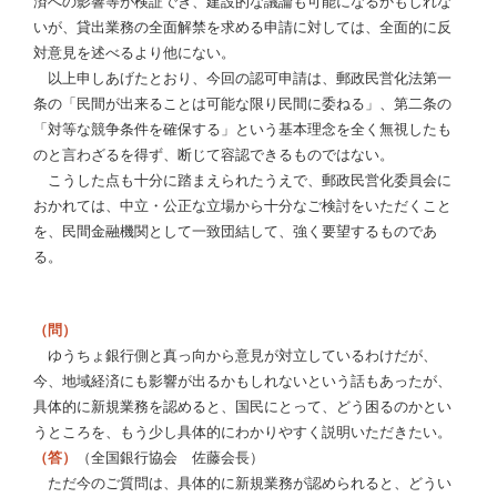
済への影響等が検証でき、建設的な議論も可能になるかもしれな
いが、貸出業務の全面解禁を求める申請に対しては、全面的に反
対意見を述べるより他にない。
以上申しあげたとおり、今回の認可申請は、郵政民営化法第一
条の「民間が出来ることは可能な限り民間に委ねる」、第二条の
「対等な競争条件を確保する」という基本理念を全く無視したも
のと言わざるを得ず、断じて容認できるものではない。
こうした点も十分に踏まえられたうえで、郵政民営化委員会に
おかれては、中立・公正な立場から十分なご検討をいただくこと
を、民間金融機関として一致団結して、強く要望するものであ
る。
（問）
ゆうちょ銀行側と真っ向から意見が対立しているわけだが、
今、地域経済にも影響が出るかもしれないという話もあったが、
具体的に新規業務を認めると、国民にとって、どう困るのかとい
うところを、もう少し具体的にわかりやすく説明いただきたい。
（答）
（全国銀行協会 佐藤会長）
ただ今のご質問は、具体的に新規業務が認められると、どうい