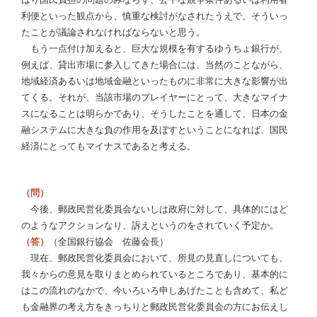
利便といった観点から、慎重な検討がなされたうえで、そういっ
たことが議論されなければならないと思う。
もう一点付け加えると、巨大な規模を有するゆうちょ銀行が、
例えば、貸出市場に参入してきた場合には、当然のことながら、
地域経済あるいは地域金融といったものに非常に大きな影響が出
てくる。それが、当該市場のプレイヤーにとって、大きなマイナ
スになることは明らかであり、そうしたことを通して、日本の金
融システムに大きな負の作用を及ぼすということになれば、国民
経済にとってもマイナスであると考える。
（問）
今後、郵政民営化委員会ないしは政府に対して、具体的にはど
のようなアクションなり、訴えというのをされていく予定か。
（答）
（全国銀行協会 佐藤会長）
現在、郵政民営化委員会において、所見の見直しについても、
我々からの意見を取りまとめられているところであり、基本的に
はこの流れのなかで、今いろいろ申しあげたことも含めて、私ど
も金融界の考え方をきっちりと郵政民営化委員会の方にお伝えし