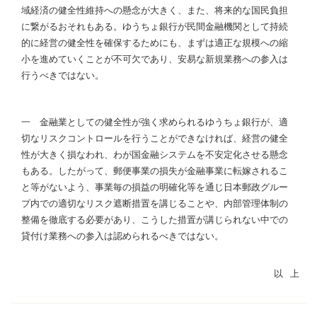
域経済の健全性維持への懸念が大きく、また、将来的な国民負担
に繋がるおそれもある。ゆうちょ銀行が民間金融機関として持続
的に経営の健全性を確保するためにも、まずは適正な規模への縮
小を進めていくことが不可欠であり、安易な新規業務への参入は
行うべきではない。
一 金融業としての健全性が強く求められるゆうちょ銀行が、適
切なリスクコントロールを行うことができなければ、経営の健全
性が大きく損なわれ、わが国金融システムを不安定化させる懸念
もある。したがって、郵便事業の損失が金融事業に転嫁されるこ
と等がないよう、事業毎の損益の明確化等を通じ日本郵政グルー
プ内での適切なリスク遮断措置を講じることや、内部管理体制の
整備を徹底する必要があり、こうした措置が講じられない中での
貸付け業務への参入は認められるべきではない。