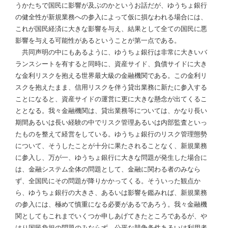
うかたちで国民に影響が及ぶのかというお話だが、ゆうちょ銀行
の健全性が新規業務への参入によって仮に損なわれる場合には、
これが国民経済に大きな影響を与え、結果として全ての国民に悪
影響を与える可能性があるということが第一点である。
共同声明の中にもあるように、ゆうちょ銀行は非常に大きいバ
ランスシートを有すると同時に、資産サイド、負債サイドに大き
な金利リスクを抱える世界最大級の金融機関である。この金利リ
スクを抱えたまま、信用リスクを伴う貸出業務に新たに参入する
ことになると、資産サイドの運営に更に大きな懸念が出てくるこ
ととなる。我々金融機関は、貸出業務等については、かなり長い
期間あるいは長い経験の中でリスク管理あるいは内部監査といっ
たものを整えて経営をしている。ゆうちょ銀行のリスク管理態勢
について、そうしたことが十分に果たされることなく、新規業務
に参入し、万が一、ゆうちょ銀行に大きな問題が発生した場合に
は、金融システム全体の問題として、金融に関わる者のみなら
ず、全国民にその問題が降りかかってくる。そういった観点か
ら、ゆうちょ銀行の大きさ、あるいは影響を鑑みれば、新規業務
の参入には、極めて慎重になる必要があるであろう。我々金融機
関としてもこれまでいくつか申しあげてきたところであるが、や
はり国民負担の問題のみならず、公平な競争条件あるいは利用者