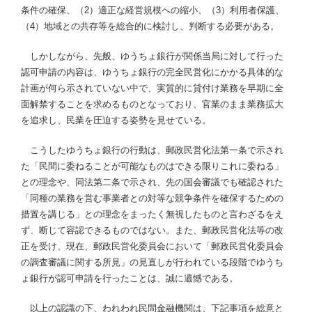
条件の確保、（2）適正な経営規模への縮小、（3）利用者保護、
（4）地域との共存等を総合的に検討し、判断する必要がある。
しかしながら、先般、ゆうちょ銀行が関係当局に対して行った
認可申請の内容は、ゆうちょ銀行の完全民営化にかかる具体的な
計画が何ら示されていない中で、実質的に貸付け業務を早期に全
面解禁することを求めるものとなっており、官業のまま業務拡大
を追求し、民業を圧迫する姿勢を見せている。
こうしたゆうちょ銀行の行動は、郵政民営化法第一条で示され
た「民間に委ねることが可能なものはできる限りこれに委ねる」
との理念や、同法第二条で示され、先の国会審議でも確認された
「同種の業務を営む事業者との対等な競争条件を確保するための
措置を講じる」との理念をまったく無視したものと言わざるをえ
ず、断じて容認できるものではない。また、郵政民営化法等の改
正を受け、現在、郵政民営化委員会において「郵政民営化委員会
の調査審議に関する所見」の見直しが行われている段階でゆうち
ょ銀行が認可申請を行ったことは、誠に遺憾である。
以上の認識の下、われわれ民間金融機関は、下記事項を総意と