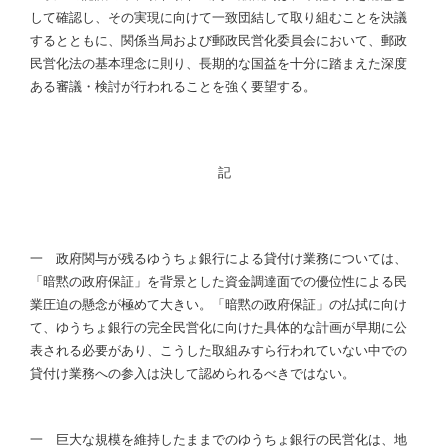
して確認し、その実現に向けて一致団結して取り組むことを決議
するとともに、関係当局および郵政民営化委員会において、郵政
民営化法の基本理念に則り、長期的な国益を十分に踏まえた深度
ある審議・検討が行われることを強く要望する。
記
一 政府関与が残るゆうちょ銀行による貸付け業務については、
「暗黙の政府保証」を背景とした資金調達面での優位性による民
業圧迫の懸念が極めて大きい。「暗黙の政府保証」の払拭に向け
て、ゆうちょ銀行の完全民営化に向けた具体的な計画が早期に公
表される必要があり、こうした取組みすら行われていない中での
貸付け業務への参入は決して認められるべきではない。
一 巨大な規模を維持したままでのゆうちょ銀行の民営化は、地