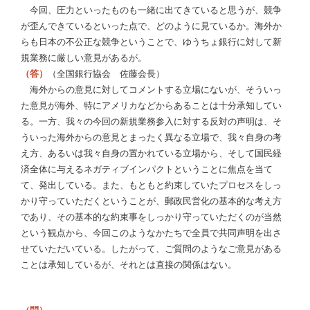
今回、圧力といったものも一緒に出てきていると思うが、競争
が歪んできているといった点で、どのように見ているか。海外か
らも日本の不公正な競争ということで、ゆうちょ銀行に対して新
規業務に厳しい意見があるが。
（答）
（全国銀行協会 佐藤会長）
海外からの意見に対してコメントする立場にないが、そういっ
た意見が海外、特にアメリカなどからあることは十分承知してい
る。一方、我々の今回の新規業務参入に対する反対の声明は、そ
ういった海外からの意見とまったく異なる立場で、我々自身の考
え方、あるいは我々自身の置かれている立場から、そして国民経
済全体に与えるネガティブインパクトということに焦点を当て
て、発出している。また、もともと約束していたプロセスをしっ
かり守っていただくということが、郵政民営化の基本的な考え方
であり、その基本的な約束事をしっかり守っていただくのが当然
という観点から、今回このようなかたちで全員で共同声明を出さ
せていただいている。したがって、ご質問のようなご意見がある
ことは承知しているが、それとは直接の関係はない。