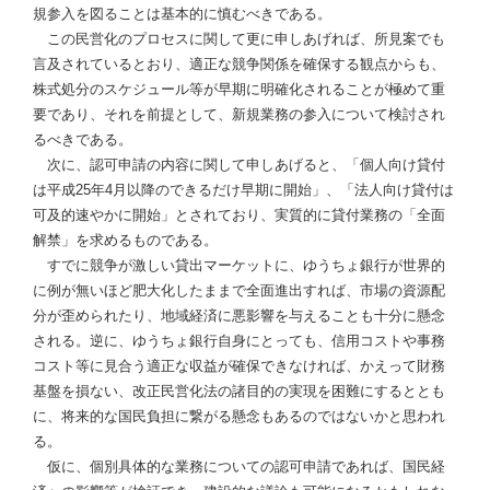
規参入を図ることは基本的に慎むべきである。
この民営化のプロセスに関して更に申しあげれば、所見案でも
言及されているとおり、適正な競争関係を確保する観点からも、
株式処分のスケジュール等が早期に明確化されることが極めて重
要であり、それを前提として、新規業務の参入について検討され
るべきである。
次に、認可申請の内容に関して申しあげると、「個人向け貸付
は平成25年4月以降のできるだけ早期に開始」、「法人向け貸付は
可及的速やかに開始」とされており、実質的に貸付業務の「全面
解禁」を求めるものである。
すでに競争が激しい貸出マーケットに、ゆうちょ銀行が世界的
に例が無いほど肥大化したままで全面進出すれば、市場の資源配
分が歪められたり、地域経済に悪影響を与えることも十分に懸念
される。逆に、ゆうちょ銀行自身にとっても、信用コストや事務
コスト等に見合う適正な収益が確保できなければ、かえって財務
基盤を損ない、改正民営化法の諸目的の実現を困難にするととも
に、将来的な国民負担に繋がる懸念もあるのではないかと思われ
る。
仮に、個別具体的な業務についての認可申請であれば、国民経