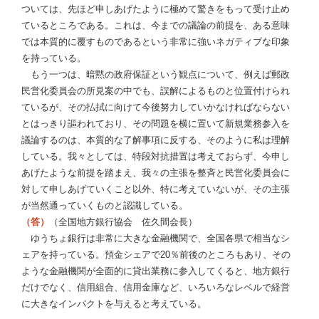
ついては、先ほど申しあげたように極めて驚きをもって受け止め
ているところである。これは、今までの議論の前提を、ある意味
では本質的に覆すものであるという非常に強いネガティブな印象
を持っている。
もう一つは、暗黙の政府保証という観点について、例えば郵政
民営化委員会の所見案の中でも、誤解によるものと位置付けられ
ているが、その払拭に向けて今後努力していかなければならない
とはっきり謳われており、その問題を横に置いて新規業務参入を
議論するのは、本質的な了解事項に反する、そのように私は理解
している。我々としては、特段対抗措置は考えておらず、今申し
あげたような前提を踏まえ、我々の主張を整斉と民営化委員会に
対して申しあげていくこと以外、特に考えていないが、その主張
が当然通っていくものと認識している。
（答）
（全国地方銀行協会 佐久間会長）
ゆうちょ銀行は非常に大きな金融機関で、全国各県で相当なシ
ェアを持っている。預金シェアで20％前後のところもあり、その
ような金融機関が全面的に貸出業務に参入してくると、地方銀行
だけでなく、信用組合、信用金庫など、いろいろなレベルで経営
に大きなインパクトを与えると考えている。