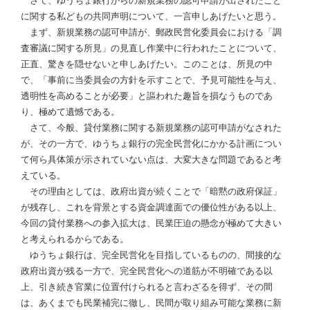
さて、ゆうちょ銀行からの新規業務の認可申請が出されたこと
に関する私どもの共同声明について、一言申しあげたいと思う。
まず、新規業務の認可申請が、郵政民営化委員会における「調
査審議に関する所見」の見直し作業中に行われたことについて、
正直、驚きを隠せないと申しあげたい。このことは、所見の中
で、「事前に当委員会の方針を示すことで、予見可能性を与え、
透明性を高めることが必要」と謳われた趣旨を損なうものであ
り、極めて遺憾である。
さて、今般、貸付業務に関する新規業務の認可申請がなされた
が、その一方で、ゆうちょ銀行の完全民営化にかかる計画につい
て何ら具体策が示されていない点は、大変大きな問題であると考
えている。
その理由としては、政府出資が続くことで「暗黙の政府保証」
が残存し、これを背景とする資金調達面での優位性がある以上、
今回の貸付業務への参入拡大は、民業圧迫の懸念が極めて大きい
と考えられるからである。
ゆうちょ銀行は、完全民営化を目指しているものの、間接的な
政府出資が残る一方で、完全民営化への道筋が不明確である以
上、引き続き官業に位置付けられると言わざるを得ず、その間
は、あくまでも民業補完に徹し、民間が取り組み可能な業務に新