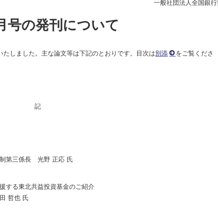
一般社団法人全国銀行
7月号の発刊について
刊いたしました。主な論文等は下記のとおりです。目次は
別添
をご覧くださ
記
制第三係長 光野 正応 氏
援する東北共益投資基金のご紹介
 哲也 氏