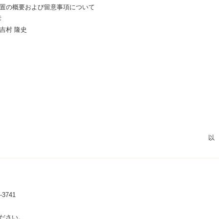
置の概要および留意事項について
彦
吉村 隆史
3741
ださい。