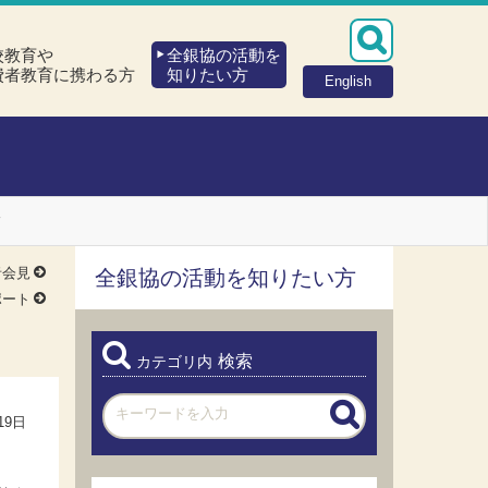
校教育や
全銀協の活動を
費者教育に携わる方
知りたい方
English
て
者会見
全銀協の活動を知りたい方
ポート
検索
カテゴリ内
19日