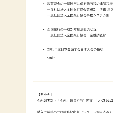
教育資金の一括贈与に係る贈与税の非課税措
一般社団法人全国銀行協会業務部 伊東 達
一般社団法人全国銀行協会事務システム部 
全国銀行の平成24年度決算の状況
一般社団法人全国銀行協会 金融調査部
2013年度日本金融学会春季大会の模様
</ui>
【照会先】
金融調査部（「金融」編集担当）南波 Tel.03-5252-
購入ご希望の方は総務部出版センターへお申込みく