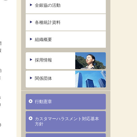
全銀協の活動
各種統計資料
組織概要
間
資
採用情報
的
ま
関係団体
さ
行動憲章
り
カスタマーハラスメント対応基本
方針
件