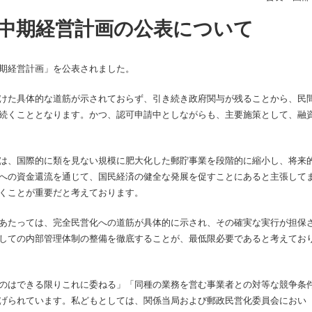
中期経営計画の公表について
期経営計画」を公表されました。
けた具体的な道筋が示されておらず、引き続き政府関与が残ることから、民
続くこととなります。かつ、認可申請中としながらも、主要施策として、融
は、国際的に類を見ない規模に肥大化した郵貯事業を段階的に縮小し、将来
への資金還流を通じて、国民経済の健全な発展を促すことにあると主張して
くことが重要だと考えております。
あたっては、完全民営化への道筋が具体的に示され、その確実な実行が担保
しての内部管理体制の整備を徹底することが、最低限必要であると考えてお
のはできる限りこれに委ねる」「同種の業務を営む事業者との対等な競争条
げられています。私どもとしては、関係当局および郵政民営化委員会におい