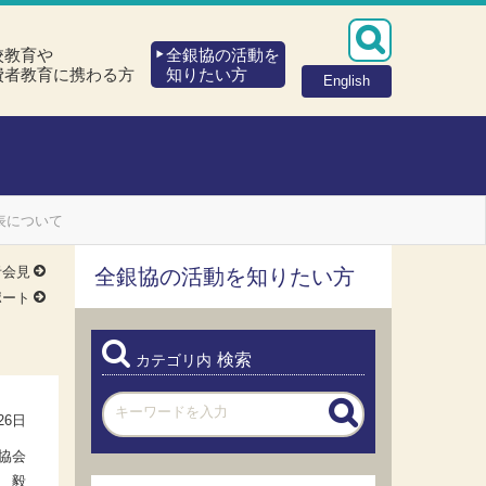
校教育や
全銀協の活動を
費者教育に携わる方
知りたい方
English
表について
者会見
全銀協の活動を知りたい方
ポート
検索
カテゴリ内
26日
協会
 毅