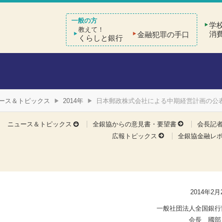
学
教えて！
消
金融犯罪の手口
くらしと銀行
ース＆トピックス
2014年
日本郵政株式会社による中期経営計画の公
ニュース＆トピックス
全銀協からの意見書・要望書
会長記
広報トピックス
全銀協金融レ
2014年2月
一般社団法人全国銀行
会長 國部