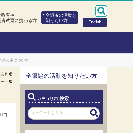
校教育や
全銀協の活動を
費者教育に携わる方
知りたい方
English
果の公表について
者会見
全銀協の活動を知りたい方
ポート
検索
カテゴリ内
11日