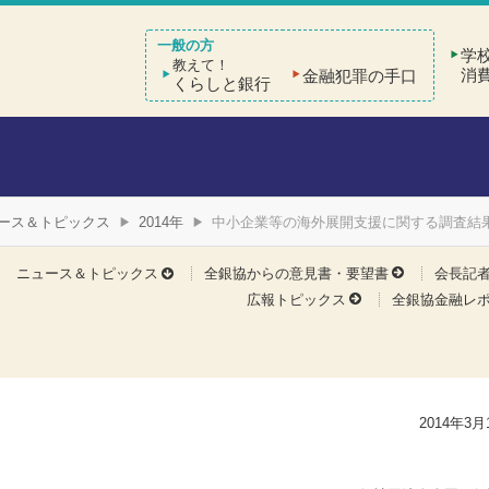
学
教えて！
消
金融犯罪の手口
くらしと銀行
ース＆トピックス
2014年
中小企業等の海外展開支援に関する調査結
ニュース＆トピックス
全銀協からの意見書・要望書
会長記
広報トピックス
全銀協金融レ
2014年3月