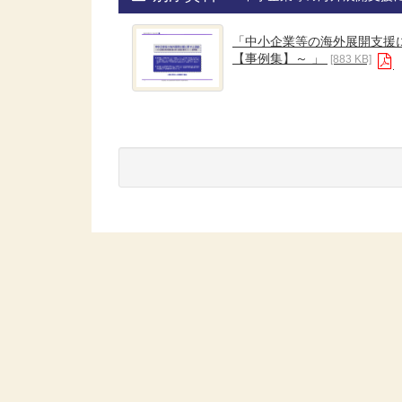
「中小企業等の海外展開支援
【事例集】～ 」
[883 KB]