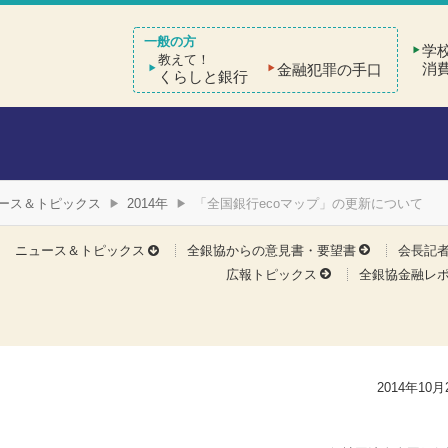
学
教えて！
消
金融犯罪の手口
くらしと銀行
ース＆トピックス
2014年
「全国銀行ecoマップ」の更新について
ニュース＆トピックス
全銀協からの意見書・要望書
会長記
広報トピックス
全銀協金融レ
2014年10月