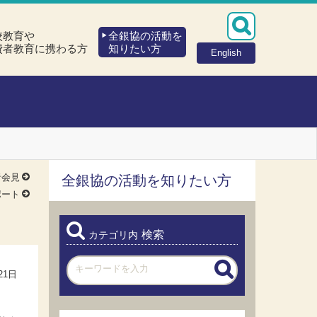
校教育や
全銀協の活動を
費者教育に携わる方
知りたい方
English
者会見
全銀協の活動を知りたい方
ポート
検索
カテゴリ内
21日