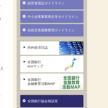
経営者保証ガイドライン
へ
中小企業事業再生等ガイドライン
国
自然災害債務整理ガイドライン
内外経済日誌
全国銀行
ecoマップ
全国銀行
金融教育活動MAP
全国銀行協会相談室