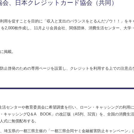
協会、日本クレジットカード協会（共同）
利用を促すことを目的に「収入と支出のバランスをとるんだゾウ！！」をキ
を2,000枚作成し、11月より会員会社、関係団体、消費生活センター、大学
に掲載。
防止啓発のための専用ページを設置し、クレジットを利用する上での注意点
費生活センターや教育委員会に希望調査を行い、ローン・キャッシングの利用
キャッシングQ＆A BOOK」の改訂版（A5判、32頁）を、全国の消費生
人式に無償配布する。
県、埼玉県の一都三県主催の「一都三県合同ヤミ金融被害防止キャンペーン」