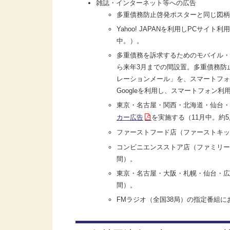
雑誌・インターネット等への広告
多重債務防止啓発ポスターと同じ図柄
Yahoo! JAPANを利用しPCサ
中。）。
多重債務を訴求するためのモバイル・スマートフ
ら来年3月までの間設置。多重債務防
レーションメール」を、スマートフォン
Googleを利用し、スマートフォン
東京・名古屋・関西・北海道・仙台・
カー広告
を実施する（11月中。約5,
ファーストフード店（ファーストキッ
コンビニエンスストア店（ファミリー
間）。
東京・名古屋・大阪・札幌・仙台・広
間）。
FMラジオ（全国38局）の指定番組