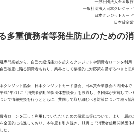
一般社団法人全国銀行
一般社団法人日本クレジット
日本クレジットカード
日本貸金業
る多重債務者等発生防止のための消
融専門業者から、自己の返済能力を超えるクレジットや消費者ローンを利用
自己破産に陥る消費者もおり、業界として積極的に対応策を講ずるべきと思
本クレジット協会、日本クレジットカード協会、日本貸金業協会の四団体で
平成4年2月に「消費者信用関係団体懇談会」を設置し、各団体が実施してい
ついて情報交換を行うとともに、共同して取り組むべき対策について種々協
費者ローンを正しく利用していただくための留意点等について、より一層の
を全国的に推進しており、本年度も引き続き、11月に「消費者信用関係団体
した。