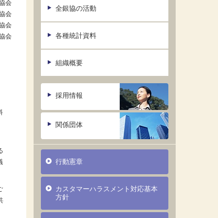
協会
全銀協の活動
協会
協会
各種統計資料
協会
組織概要
採用情報
料
関係団体
る
行動憲章
議
カスタマーハラスメント対応基本
ご
方針
共