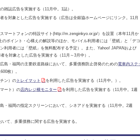
の雑誌広告を実施する（11月中。1誌）。
イト利用者を対象とした広告を実施する（広告は全銀協ホームページにリンク。11月
ォンの特設サイト(http://m.zenginkyo.or.jp/）を設置（本年11月か
止のポイント・心構えの解説等のほか、モバイル利用者には「壁紙」と「デ
利用者には「壁紙」を無料配布する予定）。また、Yahoo! JAPANおよび
利用者を対象とした広告を実施する（11月～3月中）。
広島・福岡の主要鉄道路線において、多重債務防止啓発のための
電車内ステ
600枚）。
チン）の
トレイマット
を利用した広告を実施する（11月中。）。
マート）の
店内レジ横モニター
を利用した広告を実施する（11月中。1週
島・福岡の指定スクリーンにおいて、シネアドを実施する（11月中。2週
において、多重債務に関する広告を実施する。