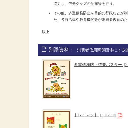
協力し、啓発グッズの配布等を行う。
その他、多重債務防止を目的に行政などが制
た、各自治体や教育機関等が消費者教育のた
以上
別添資料：
消費者信用関係団体による
多重債務防止啓発ポスター
[2
トレイマット
[1,012 KB]