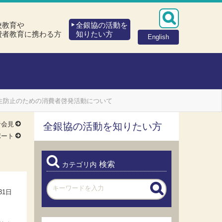
校教育や
全銀協の活動を
費者教育に携わる方
知りたい方
English
生防止のための消費者啓発活動について
者会見
全銀協の活動を知りたい方
ポート
検索
カテゴリ内
31日