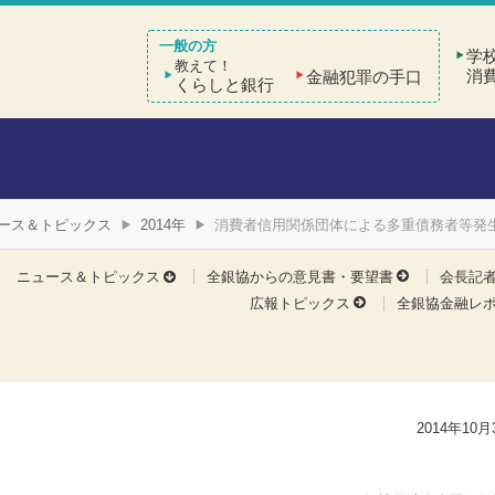
学
教えて！
消
金融犯罪の手口
くらしと銀行
ース＆トピックス
2014年
消費者信用関係団体による多重債務者等発
ニュース＆トピックス
全銀協からの意見書・要望書
会長記
広報トピックス
全銀協金融レ
2014年10月