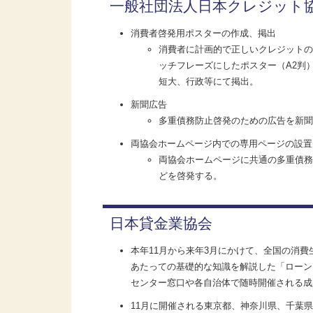
一般社団法人日本クレジット
消費者啓発用ポスターの作成、掲出
消費者に計画的で正しいクレジットの
ッチフレーズにしたポスター（A2判）
短大、行政等にて掲出。
新聞広告
多重債務防止啓発のための広告を新聞
両協会ホームページ内での専用ページの設置
両協会ホームページに共通の多重債務
どを啓発する。
日本貸金業協会
本年11月から来年3月にかけて、全国の消
あたっての基礎的な知識を解説した「ローン・
センター窓口や各自治体で随時開催される成
11月に開催される東京都、神奈川県、千葉