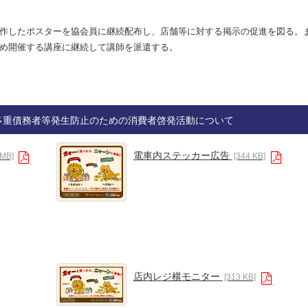
作したポスターを協会員に継続配布し、店舗等に対する掲示の促進を図る。
め開催する講座に継続して講師を派遣する。
多重債務者等発生防止のための消費者啓発活動について
電車内ステッカー広告
 MB]
[344 KB]
店内レジ横モニター
[313 KB]