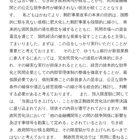
るとは言い難く、引き続き政府関与が残ることから、民間金融機
関との公正な競争条件が確保されない状況が続くこととなりま
す。 私どもはかねてより、郵貯事業改革の本来の目的は、国際
的に類を見ない規模に肥大化した郵貯事業を段階的に縮小し、将
来的な国民負担の発生懸念を減ずるとともに、民間市場への資金
還流を通じて、国民経済の健全な発展を促すことにあると主張し
てまいりました。まずは、この点をしっかり実行いただくことが
重要だと考えております。 その上で、ゆうちょ銀行が新規業務
に参入するにあたっては、完全民営化への道筋が具体的に示さ
れ、その確実な実行が担保されるとともに、経営の抜本的な効率
化と民間企業としての内部管理体制の整備を徹底することが、最
低限必要であり、個別業務ごとの新規参入の是非は、公正な競争
条件の確保や適正な経営規模への縮小等を総合的に検討し、判断
する必要があると考えております。 また、預入限度額に関して
は、「当面は引き上げない」ことが改正郵政民営化法の附帯決議
に盛り込まれており、現状その内容が遵守されておりますが、郵
政民営化法において「他の金融機関等との間の競争関係に影響を
及ぼす事情等を勘案して定める」とされているとおり、引き続
き、政府関与が残る期間は、その限度額が引き上げられるべきで
はないと考えております。 郵政民営化法では「民間に委ねるこ