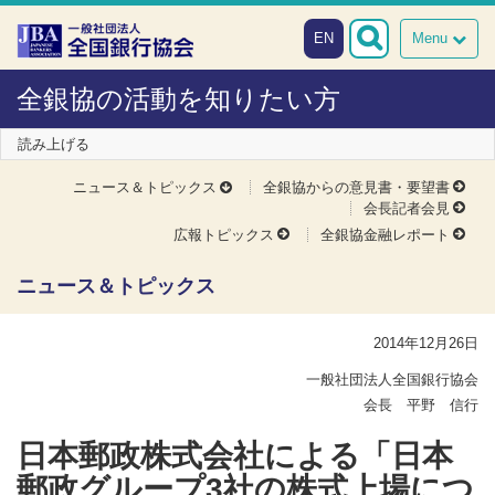
本文へスキップ
障がい者向け相談窓口
EN
Menu
全銀協の活動を知りたい方
読み上げる
ニュース＆トピックス
全銀協からの意見書・要望書
会長記者会見
広報トピックス
全銀協金融レポート
ニュース＆トピックス
2014年12月26日
一般社団法人全国銀行協会
会長 平野 信行
日本郵政株式会社による「日本
郵政グループ3社の株式上場につ