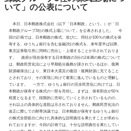
いて」の公表について
本日、日本郵政株式会社（以下「日本郵政」という。）が「日
本郵政グループ3社の株式上場について」を公表されました。 今
回の計画では、日本郵政の株式、並びに、同社が100％の株式を保
有する、ゆうちょ銀行を含む金融2社の株式を、来年度半ば以降、
東京証券取引所に同時に売出し・上場することが示されておりま
す。 政府が現在保有する日本郵政の3分の2未満の株式について
は、郵政民営化法により早期処分義務が課されているほか、復興
財源確保法により、東日本大震災の復旧・復興財源に充てること
とされており、その実現に向けて着実に進んでいるものと理解し
ています。 一方で、ゆうちょ銀行の完全民営化に向けては、日
本郵政が保有する株式の一部を売却し、まずは、保有割合が50％
程度となるまで、段階的に売却していくと示されているものの、
それ以上の具体的な道筋は示されておりません。郵政民営化法の
改正に際しての附帯決議では、日本郵政が保有するゆうちょ銀行
の株式全部処分に向けた具体的な説明責任を果たすことが求めら
れておりますが、今回の計画では、十分な説明責任を果たしてい