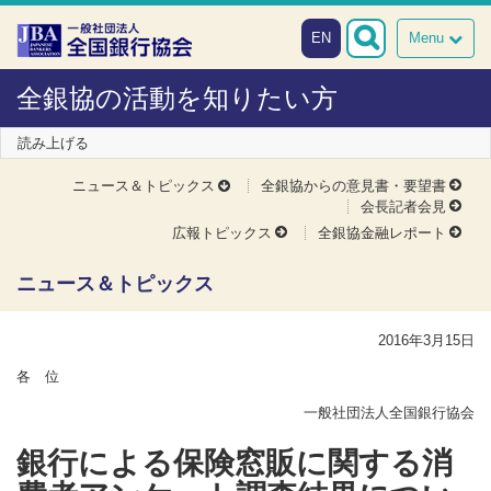
本文へスキップ
障がい者向け相談窓口
EN
Menu
全銀協の活動を知りたい方
読み上げる
ニュース＆トピックス
全銀協からの意見書・要望書
会長記者会見
広報トピックス
全銀協金融レポート
ニュース＆トピックス
2016年3月15日
各 位
一般社団法人全国銀行協会
銀行による保険窓販に関する消