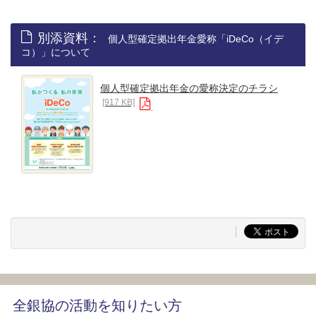
別添資料：
個人型確定拠出年金愛称「iDeCo（イデ
コ）」について
個人型確定拠出年金の愛称決定のチラシ
[917 KB]
全銀協の活動を知りたい方