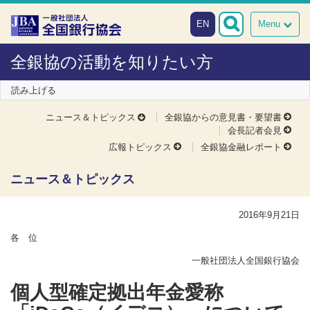
本文へスキップ
障がい者向け相談窓口
EN
Menu
全銀協の活動を知りたい方
読み上げる
ニュース＆トピックス
全銀協からの意見書・要望書
会長記者会見
広報トピックス
全銀協金融レポート
ニュース＆トピックス
2016年9月21日
各 位
一般社団法人全国銀行協会
個人型確定拠出年金愛称