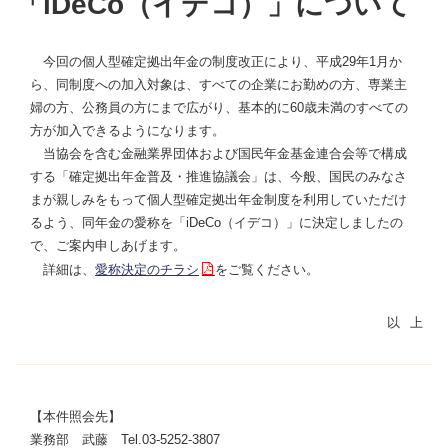
「iDeCo（イデコ）」について
今回の個人型確定拠出年金の制度改正により、平成29年1月か
ら、同制度への加入対象は、すべての企業にお勤めの方、専業主
婦の方、公務員の方にまで広がり、基本的に60歳未満のすべての
方が加入できるようになります。
当協会を含む金融業界団体および国民年金基金連合会等で構成
する「確定拠出年金普及・推進協議会」は、今般、国民のみなさ
まが親しみをもって個人型確定拠出年金制度を利用していただけ
るよう、同年金の愛称を「iDeCo（イデコ）」に決定しましたの
で、ご案内申しあげます。
詳細は、
愛称決定のチラシ
をご覧ください。
【本件照会先】
業務部 武藤 Tel.03-5252-3807