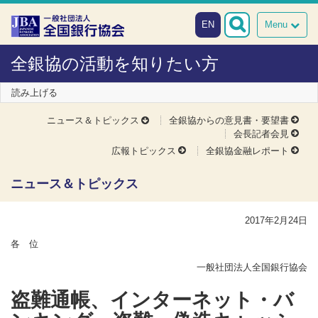
本文へスキップ
障がい者向け相談窓口
EN
Menu
全銀協の活動を知りたい方
読み上げる
ニュース＆トピックス
全銀協からの意見書・要望書
会長記者会見
広報トピックス
全銀協金融レポート
ニュース＆トピックス
2017年2月24日
各 位
一般社団法人全国銀行協会
盗難通帳、インターネット・バ