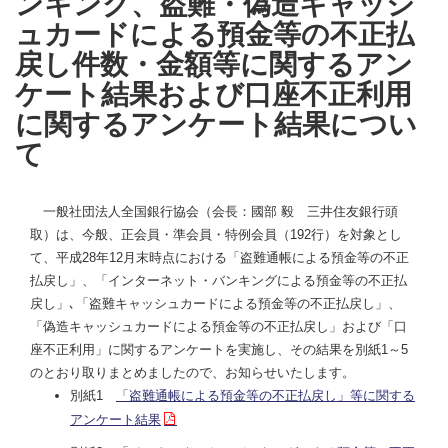
ンキング、盗難・偽造キャッシ
ュカードによる預金等の不正払
戻し件数・金額等に関するアン
ケート結果および口座不正利用
に関するアンケート結果につい
て
一般社団法人全国銀行協会（会長：國部 毅 三井住友銀行頭
取）は、今般、正会員・準会員・特例会員（192行）を対象とし
て、平成28年12月末時点における「盗難通帳による預金等の不正
払戻し」、「インターネット・バンキングによる預金等の不正払
戻し」､「盗難キャッシュカードによる預金等の不正払戻し」、
「偽造キャッシュカードによる預金等の不正払戻し」および「口
座不正利用」に関するアンケートを実施し、その結果を別紙1～5
のとおり取りまとめましたので、お知らせいたします。
別紙1
「盗難通帳による預金等の不正払戻し」等に関する
アンケート結果