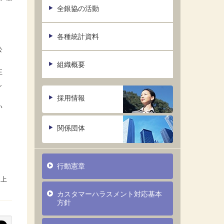
全銀協の活動
各種統計資料
公
組織概要
正
し
採用情報
い
関係団体
行動憲章
カスタマーハラスメント対応基本
方針