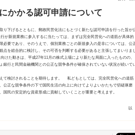
にかかる認可申請について
取り下げるとともに、郵政民営化法にもとづく新たな認可申請を行った旨が
行が新規業務に参入するに当たっては、まずは完全民営化への道筋が具体的
限必要であり、そのうえで、個別業務ごとの新規参入の是非については、公
観点を総合的に検討し、その可否を判断する必要があると主張してまいりま
向けた動きは、平成27年11月の株式上場により新たな局面に入ったものの、
ょ銀行と民間金融機関との公正な競争条件が確保されていない状況が続いて
えて検討されることを期待します。 私どもとしては、完全民営化への道筋
、公正な競争条件の下で国民生活の向上に向けてよりよいかたちで切磋琢磨
、国民の安定的な資産形成に貢献していくことが重要と考えます。