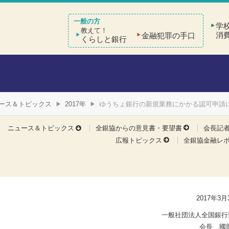
学
教えて！
消
金融犯罪の手口
くらしと銀行
ース＆トピックス
2017年
ゆうちょ銀行の新規業務にかかる認可申請
ニュース＆トピックス
全銀協からの意見書・要望書
会長記
広報トピックス
全銀協金融レ
2017年3月
一般社団法人全国銀行
会長 國