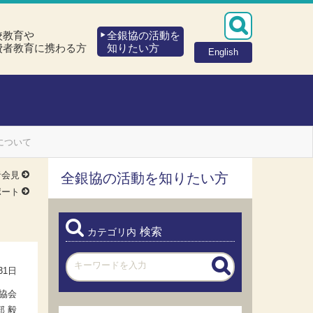
校教育や
全銀協の活動を
費者教育に携わる方
知りたい方
English
について
者会見
全銀協の活動を知りたい方
ポート
検索
カテゴリ内
31日
協会
部 毅