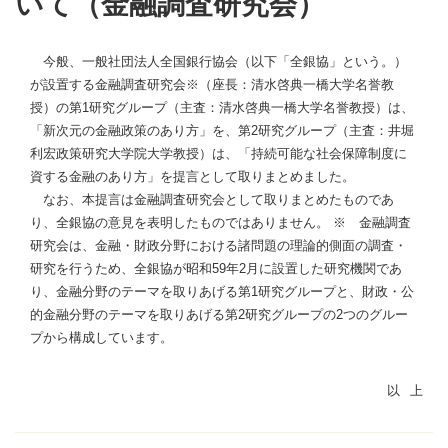
いて（金融調査研究会）
今般、一般社団法人全国銀行協会（以下「全銀協」という。）
が設置する金融調査研究会※（座長：清水啓典一橋大学名誉教
授）の第1研究グループ（主査：清水啓典一橋大学名誉教授）は、
「新次元の金融政策のあり方」を、第2研究グループ（主査：井堀
利宏政策研究大学院大学教授）は、「持続可能な社会保障制度に
資する金融のあり方」を提言として取りまとめました。
なお、本提言は金融調査研究会として取りまとめたものであ
り、全銀協の意見を表明したものではありません。 ※ 金融調査
研究会は、金融・財政分野における諸問題の理論的側面の調査・
研究を行うため、全銀協が昭和59年2月に設置した研究機関であ
り、金融分野のテーマを取りあげる第1研究グループと、財政・公
的金融分野のテーマを取りあげる第2研究グループの2つのグルー
プから構成しています。