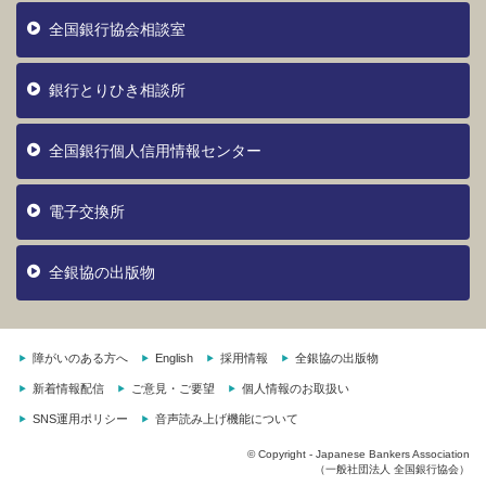
全国銀行協会相談室
銀行とりひき相談所
全国銀行個人信用情報センター
電子交換所
全銀協の出版物
障がいのある方へ
English
採用情報
全銀協の出版物
新着情報配信
ご意見・ご要望
個人情報のお取扱い
SNS運用ポリシー
音声読み上げ機能について
© Copyright - Japanese Bankers Association
（一般社団法人 全国銀行協会）