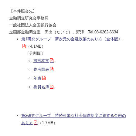
【本件照会先】
金融調査研究会事務局
一般社団法人全国銀行協会
企画部金融調査室 田出（たいで）、野澤 Tel.03-6262-6634
第1研究グループ 新次元の金融政策のあり方〔全体版〕
（4.1MB）
〔分割版〕
提言本文
参考図表
年表
委員名簿
第2研究グループ 持続可能な社会保障制度に資する金融の
あり方
（1.7MB）