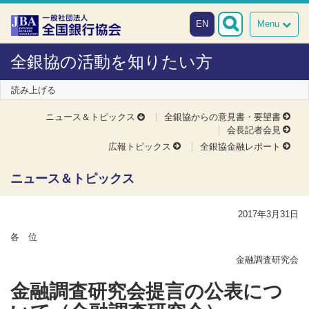
本文へスキップ
障がい者向け相談窓口
EN
Menu
全銀協の活動を知りたい方
読み上げる
ニュース＆トピックス
全銀協からの意見書・要望書
会長記者会見
広報トピックス
全銀協金融レポート
ニュース＆トピックス
2017年3月31日
各 位
金融調査研究会
金融調査研究会提言の公表につ