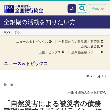
本文へスキップ
障がい者向け相談窓口
EN
Menu
全銀協の活動を知りたい方
読み上げる
ニュース＆トピックス
全銀協からの意見書・要望書
会長記者会見
広報トピックス
全銀協金融レポート
ニュース＆トピックス
2017年6月 1日
各 位
一般社団法人全国銀行協会
「自然災害による被災者の債務