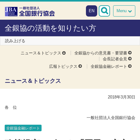
本文へスキップ
障がい者向け相談窓口
EN
Menu
全銀協の活動を知りたい方
読み上げる
ニュース＆トピックス
全銀協からの意見書・要望書
会長記者会見
広報トピックス
全銀協金融レポート
ニュース＆トピックス
2018年3月30日
各 位
一般社団法人全国銀行協会
全銀協金融レポート