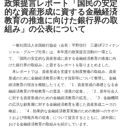
政策提言レポート「国民の安定
的な資産形成に資する金融経済
教育の推進に向けた銀行界の取
組み」の公表について
一般社団法人全国銀行協会（会長：平野信行 三菱UFJフィナン
シャル・グループ社長）は、本年度の政策提言活動の一環とし
て、「国民の安定的な資産形成に資する金融経済教育の推進に向
けた銀行界の取組み」と題するレポートを取りまとめました。
本レポートでは、資産形成を支援する制度整備の取組み、資産
形成のために金融経済教育が果たす役割等について整理し、金融
経済教育の現況を概観したうえで、「1．資産形成の基礎となる金
融経済教育の学校教育への普及・浸透の促進」、「2．若年社会人
に対する資産形成のための金融経済教育の拡充」、「3．金融機関
の広汎な顧客層に対する金融経済教育を通じた資産形成ニーズの
喚起」、「4．効果的な金融経済教育実施のための教師へのサポー
トおよび情報共有の促進」について提言するとともに、諸外国に
おける金融経済教育の取組みを紹介しています。