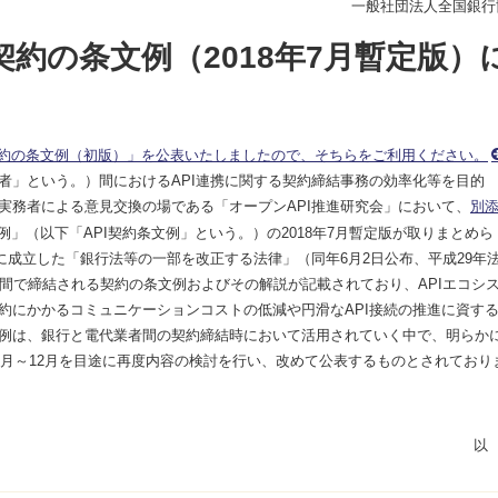
一般社団法人全国銀行
契約の条文例（2018年7月暫定版）
利用契約の条文例（初版）」を公表いたしましたので、そちらをご利用ください。
」という。）間におけるAPI連携に関する契約締結事務の効率化等を目的
実務者による意見交換の場である「オープンAPI推進研究会」において、
別
例」（以下「API契約条文例」という。）の2018年7月暫定版が取りまとめら
日に成立した「銀行法等の一部を改正する法律」（同年6月2日公布、平成29年
間で締結される契約の条文例およびその解説が記載されており、APIエコシ
約にかかるコミュニケーションコストの低減や円滑なAPI接続の推進に資す
文例は、銀行と電代業者間の契約締結時において活用されていく中で、明らか
1月～12月を目途に再度内容の検討を行い、改めて公表するものとされており