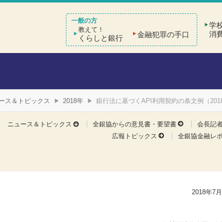
学
教えて！
消
金融犯罪の手口
くらしと銀行
ース＆トピックス
2018年
銀行法に基づくAPI利用契約の条文例（20
ニュース＆トピックス
全銀協からの意見書・要望書
会長記
広報トピックス
全銀協金融レ
2018年7月