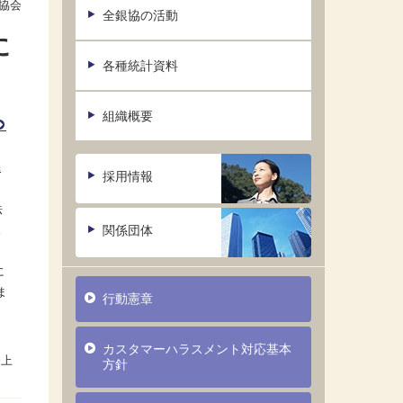
協会
全銀協の活動
に
各種統計資料
組織概要
添
採用情報
法
関係団体
ス
る
に
ま
行動憲章
カスタマーハラスメント対応基本
方針