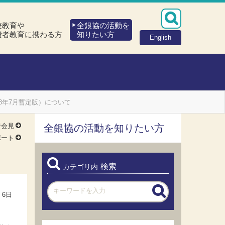
校教育や
全銀協の活動を
費者教育に携わる方
知りたい方
English
18年7月暫定版）について
者会見
全銀協の活動を知りたい方
ポート
検索
カテゴリ内
 6日