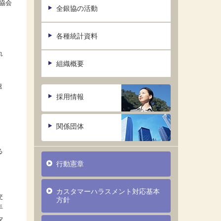
協会
全銀協の活動
各種統計資料
れ
組織概要
速
採用情報
関係団体
る
行動憲章
カスタマーハラスメント対応基本
交
方針
手
夕