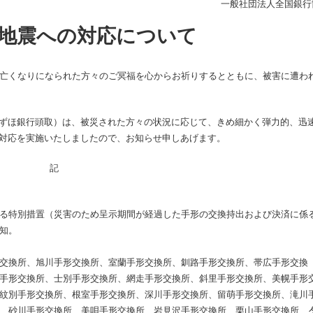
一般社団法人全国銀行
部地震への対応について
亡くなりになられた方々のご冥福を心からお祈りするとともに、被害に遭わ
ずほ銀行頭取）は、被災された方々の状況に応じて、きめ細かく弾力的、迅
対応を実施いたしましたので、お知らせ申しあげます。
記
る特別措置（災害のため呈示期間が経過した手形の交換持出および決済に係
知。
交換所、旭川手形交換所、室蘭手形交換所、釧路手形交換所、帯広手形交換
手形交換所、士別手形交換所、網走手形交換所、斜里手形交換所、美幌手形
紋別手形交換所、根室手形交換所、深川手形交換所、留萌手形交換所、滝川
、砂川手形交換所、美唄手形交換所、岩見沢手形交換所、栗山手形交換所、