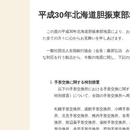
平成30年北海道胆振東
この度の平成30年北海道胆振東部地震により、お
た全ての方々に心からお見舞いを申しあげます。
一般社団法人全国銀行協会（会長：藤原弘治 み
な対応を行う観点から、今般の地震に関し、下記の
手形交換に関する特別措置
以下の手形交換所における手形交換に関す
特別措置）について、全国の手形交換所へ周
札幌手形交換所、函館手形交換所、小樽手形
所、北見手形交換所、稚内手形交換所、名寄
換所、留辺蘂手形交換所、遠軽手形交換所、
形交換所、赤平手形交換所、芦別手形交換所