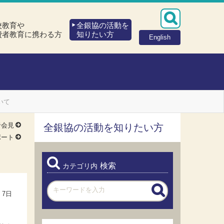
校教育や
全銀協の活動を
費者教育に携わる方
知りたい方
English
いて
者会見
全銀協の活動を知りたい方
ポート
検索
カテゴリ内
 7日