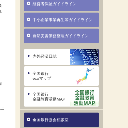
経営者保証ガイドライン
換
手
中小企業事業再生等ガイドライン
自然災害債務整理ガイドライン
内外経済日誌
全国銀行
ecoマップ
周
全国銀行
金融教育活動MAP
全国銀行協会相談室