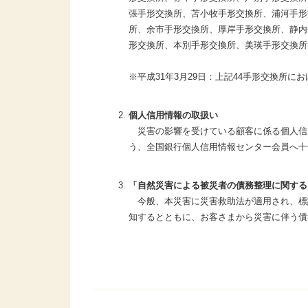
張手形交換所、苫小牧手形交換所、浦河手形
所、余市手形交換所、厚岸手形交換所、静内
形交換所、本別手形交換所、美瑛手形交換所
※平成31年3月29日：上記44手形交換所に
個人信用情報の取扱い
災害の影響を受けている顧客に係る個人信
う、全国銀行個人信用情報センター会員へ十
「自然災害による被災者の債務整理に関する
今般、本災害に災害救助法が適用され、標
知するとともに、お客さまから災害に伴う債