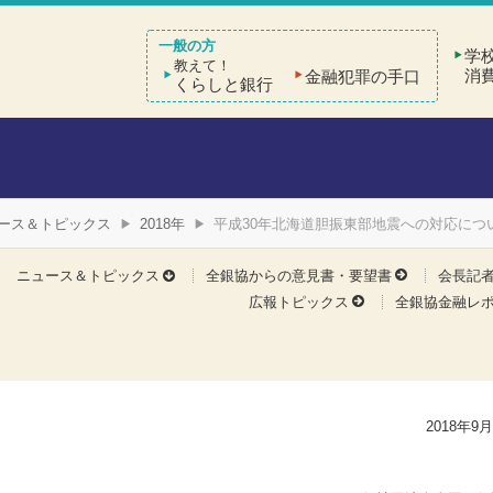
学
教えて！
消
金融犯罪の手口
くらしと銀行
ース＆トピックス
2018年
平成30年北海道胆振東部地震への対応につ
ニュース＆トピックス
全銀協からの意見書・要望書
会長記
広報トピックス
全銀協金融レ
2018年9月