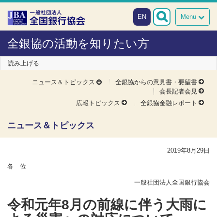
本文へスキップ
障がい者向け相談窓口
EN
Menu
全銀協の活動を知りたい方
読み上げる
ニュース＆トピックス
全銀協からの意見書・要望書
会長記者会見
広報トピックス
全銀協金融レポート
ニュース＆トピックス
2019年8月29日
各 位
一般社団法人全国銀行協会
令和元年8月の前線に伴う大雨に