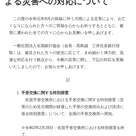
よる災害への対応について
この度の令和元年8月の前線に伴う大雨による災害により、お亡
くなりになられた方々のご冥福を心からお祈りするとともに、被
害に遭われた全ての方々に心からお見舞いを申しあげます。
一般社団法人全国銀行協会（会長：髙島誠 三井住友銀行頭
取）は、被災された方々の状況に応じて、きめ細かく弾力的、迅
速な対応を行う観点から、今般の災害に関し、下記の対応を実施
いたしましたので、お知らせ申しあげます。
記
手形交換に関する特別措置
佐賀手形交換所における手形交換に関する特別措置（災
害のため呈示期間が経過した手形の交換持出および決済に
係る特別措置）について、全国の手形交換所へ周知。
※令和2年2月28日：佐賀手形交換所における特別措置を終
了。