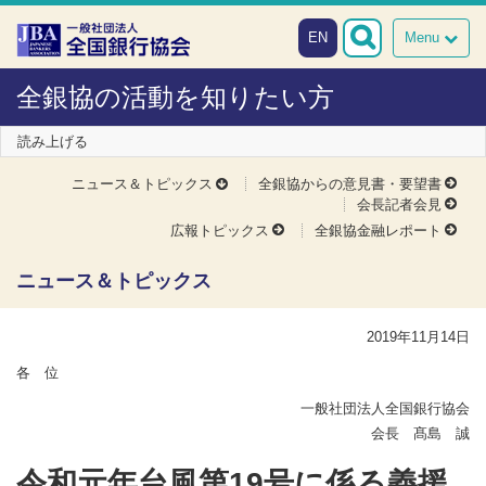
本文へスキップ
障がい者向け相談窓口
EN
Menu
全銀協の活動を知りたい方
読み上げる
ニュース＆トピックス
全銀協からの意見書・要望書
会長記者会見
広報トピックス
全銀協金融レポート
ニュース＆トピックス
2019年11月14日
各 位
一般社団法人全国銀行協会
会長 髙島 誠
令和元年台風第19号に係る義援