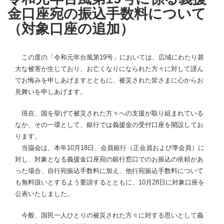
金口座宛の振込手数料について
（対象口座の追加）
この度の「令和元年台風第19号」においては、広域にわたり甚
大な被害が生じており、お亡くなりになられた方々に対して謹ん
でお悔みを申しあげますとともに、被災された皆さまに心からお
見舞いを申しあげます。
現在、国を挙げて被災された方々への支援が取り組まれている
なか、その一環として、銀行では義援金の受付口座を開設してお
ります。
当協会は、本年10月18日、会員銀行（正会員および準会員）に
対し、対象となる義援金口座宛の銀行窓口でのお振込の依頼があ
った場合、自行宛振込手数料に加え、他行宛振込手数料について
も無料扱いとするよう要請するとともに、10月28日に対象口座を
公表いたしました。
今般、国民一人ひとりの被災された方々に対する思いとして義