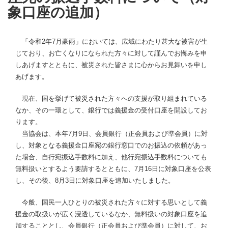
象口座の追加）
「令和2年7月豪雨」においては、広域にわたり甚大な被害が生
じており、お亡くなりになられた方々に対して謹んでお悔みを申
しあげますとともに、被災された皆さまに心からお見舞いを申し
あげます。
現在、国を挙げて被災された方々への支援が取り組まれている
なか、その一環として、銀行では義援金の受付口座を開設してお
ります。
当協会は、本年7月9日、会員銀行（正会員および準会員）に対
し、対象となる義援金口座宛の銀行窓口でのお振込の依頼があっ
た場合、自行宛振込手数料に加え、他行宛振込手数料についても
無料扱いとするよう要請するとともに、7月16日に対象口座を公表
し、その後、8月3日に対象口座を追加いたしました。
今般、国民一人ひとりの被災された方々に対する思いとして義
援金の取扱いが広く浸透しているなか、無料扱いの対象口座を追
加することとし、会員銀行（正会員および準会員）に対して、お