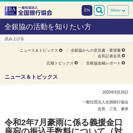
本文へスキップ
障がい者向け相談窓口
EN
Menu
全銀協の活動を知りたい方
読み上げる
ニュース＆トピックス
全銀協からの意見書・要望書
会長記者会見
広報トピックス
全銀協金融レポート
ニュース＆トピックス
2020年8月26日
一般社団法人全国銀行協会
会長 三毛 兼承
令和2年7月豪雨に係る義援金口
座宛の振込手数料について（対