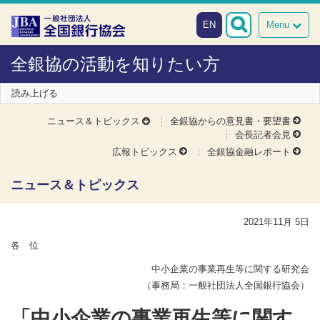
本文へスキップ
障がい者向け相談窓口
EN
Menu
全銀協の活動を知りたい方
読み上げる
ニュース＆トピックス
全銀協からの意見書・要望書
会長記者会見
広報トピックス
全銀協金融レポート
ニュース＆トピックス
2021年11月 5日
各 位
中小企業の事業再生等に関する研究会
（事務局：一般社団法人全国銀行協会）
「中小企業の事業再生等に関す