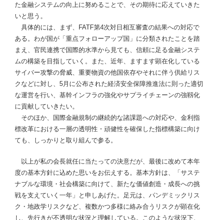
た金融システムの向上に努めることで、その期待に応えていきた
いと思う。
具体的には、まず、FATF第4次対日相互審査の結果への対応で
ある。わが国が「重点フォローアップ国」に分類されたことを踏
まえ、官民連携で国際的水準から見ても、信頼に足る金融システ
ムの構築を目指していく。また、近年、ますます顕在化している
サイバー攻撃の脅威、重要物資の他国依存やそれに伴う供給リス
クなどに対し、5月に公布された経済安全保障推進法に則った適切
な運営を行い、基幹インフラの強化やサプライチェーンの強靱化
に貢献していきたい。
そのほか、国際金融規制の継続的な諸課題への対応や、金利指
標改革における一層の透明性・頑健性を確保した指標構築に向け
ても、しっかりと取り組んで参る。
以上が私の会長就任に当たっての決意だが、最後に改めて本年
度の基本方針に込めた思いをお伝えする。基本方針は、「サステ
ナブルな環境・社会構築に向けて、新たな価値創造・成長への挑
戦を支えていく一年」と申しあげた。足元は、パンデミックリス
ク・地政学リスクなど、複数かつ多様に絡み合うリスクが顕在化
し、先行きが不透明な状況と理解している。このような状況下、