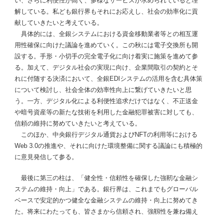
い、さらに利便性が高く、多様なサービスが求められていると理
解している。私ども銀行界もそれにお応えし、社会の効率化に貢
献していきたいと考えている。
具体的には、全銀システムにおける資金移動業者等との相互運
用性確保に向けた議論を進めていく。この秋には電子交換所も開
設する。手形・小切手の完全電子化に向け着実に施策を進めて参
る。加えて、デジタル社会の実現に向け、企業間取引の契約とそ
れに付随する決済において、全銀EDIシステムの活用を含む具体策
について検討し、社会全体の効率性向上に繋げていきたいと思
う。一方、デジタル化による利便性追求だけではなく、不正送金
や暗号資産等の新たな技術を利用した金融犯罪被害に対しても、
信頼の維持に努めていきたいと考えている。
このほか、中央銀行デジタル通貨およびNFTの利用等における
Web 3.0の推進や、それに向けた環境整備に関する議論にも積極的
に意見発信して参る。
最後に第三の柱は、「健全性・信頼性を確保した強靭な金融シ
ステムの維持・向上」である。銀行界は、これまでもグローバル
ベースで安定的かつ健全な金融システムの維持・向上に努めてき
た。将来にわたっても、皆さまから信頼され、強靱性を兼ね備え