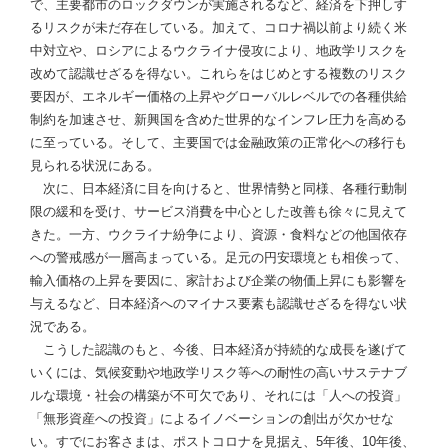
で、主要都市のロックダウンが実施されるなど、経済を下押しす
るリスクが未だ存在している。加えて、コロナ禍以前より続く米
中対立や、ロシアによるウクライナ侵攻により、地政学リスクを
改めて認識せざるを得ない。これらをはじめとする複数のリスク
要因が、エネルギー価格の上昇やグローバルレベルでの各種供給
制約を加速させ、新興国を含めた世界的なインフレ圧力を高める
に至っている。そして、主要国では金融政策の正常化への移行も
見られる状況にある。
次に、日本経済に目を向けると、世界情勢と同様、各種行動制
限の緩和を受け、サービス消費を中心とした改善も徐々に見えて
きた。一方、ウクライナ紛争により、資源・食料などの他国依存
への警戒感が一層高まっている。足元の円安環境とも相俟って、
輸入価格の上昇を要因に、家計および企業の物価上昇にも影響を
与えるなど、日本経済へのマイナス要素も認識せざるを得ない状
況である。
こうした認識のもと、今後、日本経済が持続的な成長を遂げて
いくには、気候変動や地政学リスク等への耐性の高いサステナブ
ルな環境・社会の構築が不可欠であり、それには「人への投資」
「無形資産への投資」によるイノベーションの創出が欠かせな
い。すでにお客さまは、ポストコロナを見据え、5年後、10年後、