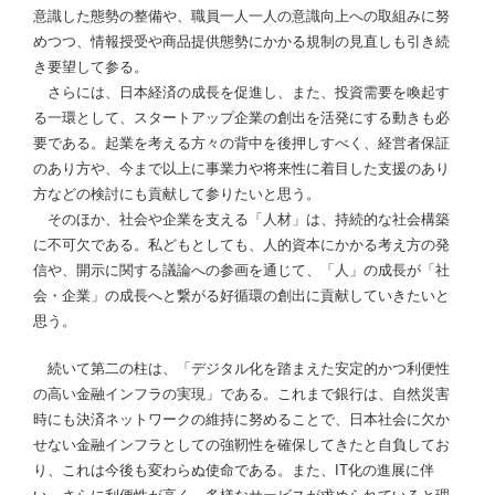
意識した態勢の整備や、職員一人一人の意識向上への取組みに努
めつつ、情報授受や商品提供態勢にかかる規制の見直しも引き続
き要望して参る。
さらには、日本経済の成長を促進し、また、投資需要を喚起す
る一環として、スタートアップ企業の創出を活発にする動きも必
要である。起業を考える方々の背中を後押しすべく、経営者保証
のあり方や、今まで以上に事業力や将来性に着目した支援のあり
方などの検討にも貢献して参りたいと思う。
そのほか、社会や企業を支える「人材」は、持続的な社会構築
に不可欠である。私どもとしても、人的資本にかかる考え方の発
信や、開示に関する議論への参画を通じて、「人」の成長が「社
会・企業」の成長へと繋がる好循環の創出に貢献していきたいと
思う。
続いて第二の柱は、「デジタル化を踏まえた安定的かつ利便性
の高い金融インフラの実現」である。これまで銀行は、自然災害
時にも決済ネットワークの維持に努めることで、日本社会に欠か
せない金融インフラとしての強靭性を確保してきたと自負してお
り、これは今後も変わらぬ使命である。また、IT化の進展に伴