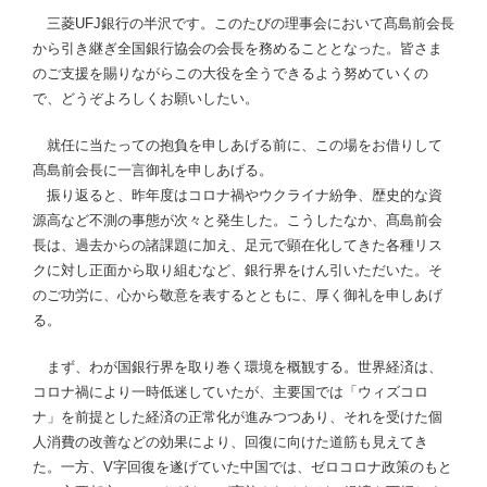
三菱UFJ銀行の半沢です。このたびの理事会において髙島前会長
から引き継ぎ全国銀行協会の会長を務めることとなった。皆さま
のご支援を賜りながらこの大役を全うできるよう努めていくの
で、どうぞよろしくお願いしたい。
就任に当たっての抱負を申しあげる前に、この場をお借りして
髙島前会長に一言御礼を申しあげる。
振り返ると、昨年度はコロナ禍やウクライナ紛争、歴史的な資
源高など不測の事態が次々と発生した。こうしたなか、髙島前会
長は、過去からの諸課題に加え、足元で顕在化してきた各種リス
クに対し正面から取り組むなど、銀行界をけん引いただいた。そ
のご功労に、心から敬意を表するとともに、厚く御礼を申しあげ
る。
まず、わが国銀行界を取り巻く環境を概観する。世界経済は、
コロナ禍により一時低迷していたが、主要国では「ウィズコロ
ナ」を前提とした経済の正常化が進みつつあり、それを受けた個
人消費の改善などの効果により、回復に向けた道筋も見えてき
た。一方、V字回復を遂げていた中国では、ゼロコロナ政策のもと