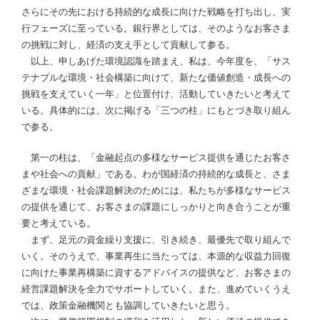
さらにその先における持続的な成長に向けた戦略を打ち出し、実
行フェーズに至っている。銀行界としては、そのようなお客さま
の挑戦に対し、経済の支え手として貢献して参る。
以上、申しあげた環境認識を踏まえ、私は、今年度を、「サス
テナブルな環境・社会構築に向けて、新たな価値創造・成長への
挑戦を支えていく一年」と位置付け、活動していきたいと考えて
いる。具体的には、次に掲げる「三つの柱」にもとづき取り組ん
で参る。
第一の柱は、「金融起点の多様なサービス提供を通じたお客さ
まや社会への貢献」である。わが国経済の持続的な成長と、さま
ざまな環境・社会課題解決のためには、私たちが多様なサービス
の提供を通じて、お客さまの課題にしっかりと向き合うことが重
要と考えている。
まず、足元の資金繰り支援に、引き続き、最優先で取り組んで
いく。そのうえで、事業再生に当たっては、本源的な収益力回復
に向けた事業再構築に資するアドバイスの提供など、お客さまの
経営課題解決を全力でサポートしていく。また、進めていくうえ
では、政策金融機関とも協調していきたいと思う。