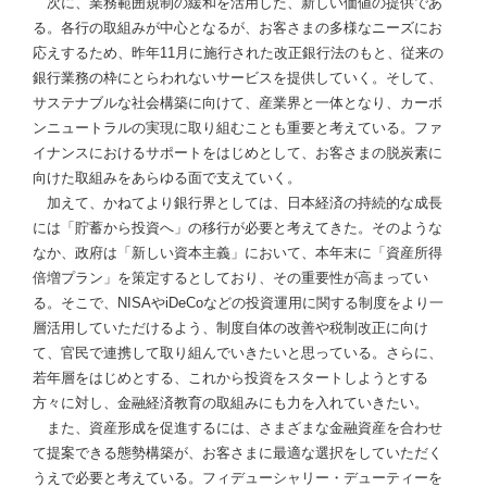
次に、業務範囲規制の緩和を活用した、新しい価値の提供であ
る。各行の取組みが中心となるが、お客さまの多様なニーズにお
応えするため、昨年11月に施行された改正銀行法のもと、従来の
銀行業務の枠にとらわれないサービスを提供していく。そして、
サステナブルな社会構築に向けて、産業界と一体となり、カーボ
ンニュートラルの実現に取り組むことも重要と考えている。ファ
イナンスにおけるサポートをはじめとして、お客さまの脱炭素に
向けた取組みをあらゆる面で支えていく。
加えて、かねてより銀行界としては、日本経済の持続的な成長
には「貯蓄から投資へ」の移行が必要と考えてきた。そのような
なか、政府は「新しい資本主義」において、本年末に「資産所得
倍増プラン」を策定するとしており、その重要性が高まってい
る。そこで、NISAやiDeCoなどの投資運用に関する制度をより一
層活用していただけるよう、制度自体の改善や税制改正に向け
て、官民で連携して取り組んでいきたいと思っている。さらに、
若年層をはじめとする、これから投資をスタートしようとする
方々に対し、金融経済教育の取組みにも力を入れていきたい。
また、資産形成を促進するには、さまざまな金融資産を合わせ
て提案できる態勢構築が、お客さまに最適な選択をしていただく
うえで必要と考えている。フィデューシャリー・デューティーを