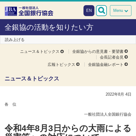
本文へスキップ
障がい者向け相談窓口
EN
Menu
全銀協の活動を知りたい方
読み上げる
ニュース＆トピックス
全銀協からの意見書・要望書
会長記者会見
広報トピックス
全銀協金融レポート
ニュース＆トピックス
2022年8月 4日
各 位
一般社団法人全国銀行協会
令和4年8月3日からの大雨による