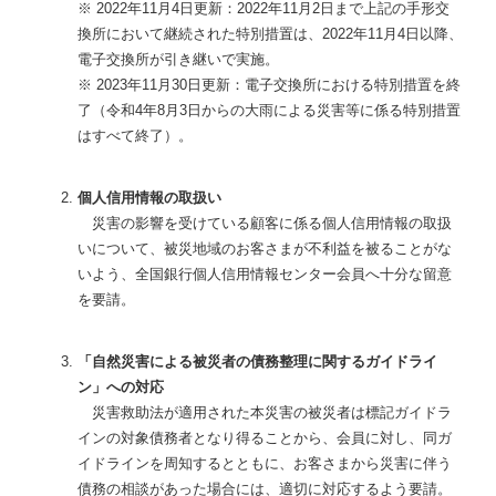
※ 2022年11月4日更新：2022年11月2日まで上記の手形交
換所において継続された特別措置は、2022年11月4日以降、
電子交換所が引き継いで実施。
※ 2023年11月30日更新：電子交換所における特別措置を終
了（令和4年8月3日からの大雨による災害等に係る特別措置
はすべて終了）。
個人信用情報の取扱い
災害の影響を受けている顧客に係る個人信用情報の取扱
いについて、被災地域のお客さまが不利益を被ることがな
いよう、全国銀行個人信用情報センター会員へ十分な留意
を要請。
「自然災害による被災者の債務整理に関するガイドライ
ン」への対応
災害救助法が適用された本災害の被災者は標記ガイドラ
インの対象債務者となり得ることから、会員に対し、同ガ
イドラインを周知するとともに、お客さまから災害に伴う
債務の相談があった場合には、適切に対応するよう要請。