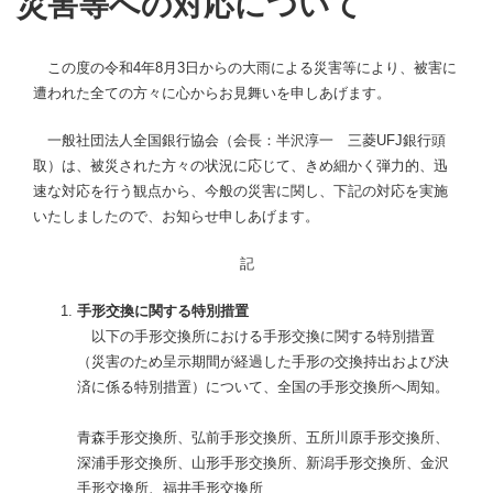
災害等への対応について
この度の令和4年8月3日からの大雨による災害等により、被害に
遭われた全ての方々に心からお見舞いを申しあげます。
一般社団法人全国銀行協会（会長：半沢淳一 三菱UFJ銀行頭
取）は、被災された方々の状況に応じて、きめ細かく弾力的、迅
速な対応を行う観点から、今般の災害に関し、下記の対応を実施
いたしましたので、お知らせ申しあげます。
記
手形交換に関する特別措置
以下の手形交換所における手形交換に関する特別措置
（災害のため呈示期間が経過した手形の交換持出および決
済に係る特別措置）について、全国の手形交換所へ周知。
青森手形交換所、弘前手形交換所、五所川原手形交換所、
深浦手形交換所、山形手形交換所、新潟手形交換所、金沢
手形交換所、福井手形交換所