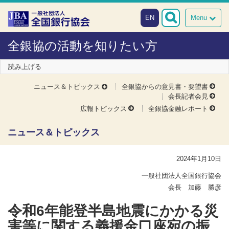
本文へスキップ
障がい者向け相談窓口
EN
Menu
全銀協の活動を知りたい方
読み上げる
ニュース＆トピックス
全銀協からの意見書・要望書
会長記者会見
広報トピックス
全銀協金融レポート
ニュース＆トピックス
2024年1月10日
一般社団法人全国銀行協会
会長 加藤 勝彦
令和6年能登半島地震にかかる災
害等に関する義援金口座宛の振