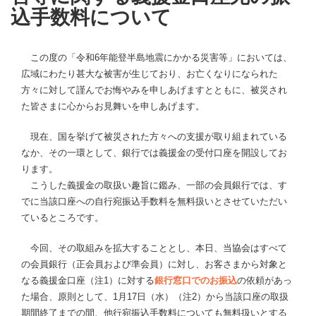
込手数料について
この度の「令和6年能登半島地震にかかる災害等」においては、
広域にわたり甚大な被害が生じており、お亡くなりになられた
方々に対して謹んでお悔やみを申しあげますとともに、被災され
た皆さまに心からお見舞いを申しあげます。
現在、国を挙げて被災された方々への支援が取り組まれている
なか、その一環として、銀行では義援金の受付口座を開設してお
ります。
こうした義援金の取扱い趣旨に鑑み、一部の会員銀行では、す
でに当該口座への自行宛振込手数料を無料扱いとさせていただい
ているところです。
今回、その取組みを拡大することとし、本日、当協会はすべて
の会員銀行（正会員および準会員）に対し、お客さまから対象と
なる義援金口座（注1）に対する
銀行窓口でのお振込
の依頼があっ
た場合、原則として、1月17日（水）（注2）から当該口座の取扱
期間終了までの間、他行宛振込手数料についても無料扱いとする