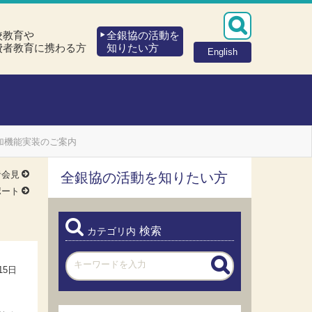
校教育や
全銀協の活動を
費者教育に携わる方
知りたい方
English
加機能実装のご案内
者会見
全銀協の活動を知りたい方
ポート
検索
カテゴリ内
15日