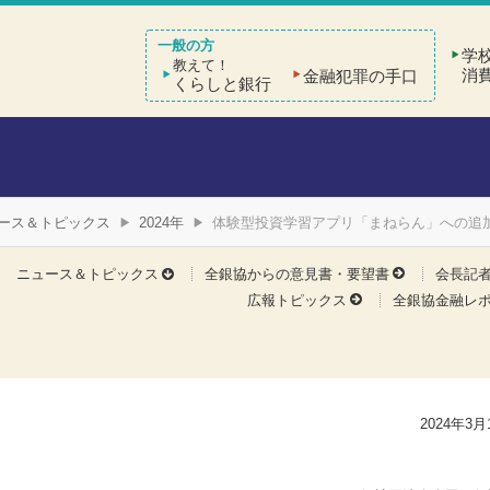
学
教えて！
消
金融犯罪の手口
くらしと銀行
ース＆トピックス
2024年
体験型投資学習アプリ「まねらん」への追
ニュース＆トピックス
全銀協からの意見書・要望書
会長記
広報トピックス
全銀協金融レ
2024年3月