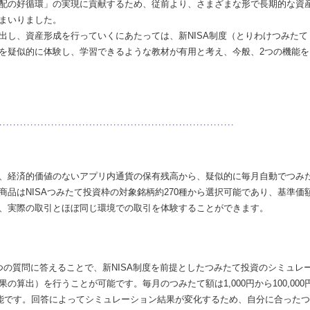
配の好循環」の実現に貢献するため、従前より、さまざまな形で長期的な資
まいりました。
し、資産形成を行っていくにあたっては、新NISA制度（とりわけつみたて
を疑似的に体験し、学習できるような教材が有用と考え、今般、2つの機能を
、経済的価値のないアプリ内通貨の保有残高から、疑似的に毎月自動でつみ
品はNISAつみたて投資枠の対象銘柄約270種から選択可能であり、基準価
、実際の取引とほぼ同じ環境での取引を体験することができます。
の質問に答えることで、新NISA制度を前提としたつみたて投資のシミュレ
算出）を行うことが可能です。毎月のつみたて額は1,000円から100,000
可能です。回答によってシミュレーション結果が変化するため、自分に合ったつ