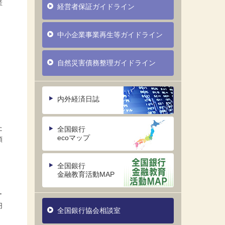
産
経営者保証ガイドライン
中小企業事業再生等ガイドライン
自然災害債務整理ガイドライン
内外経済日誌
た
全国銀行
ecoマップ
額
全国銀行
金融教育活動MAP
ー
円
全国銀行協会相談室