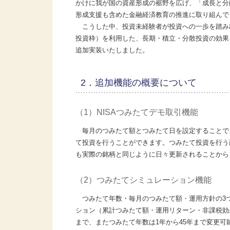
かけに我が国の資産形成の裾野を広げ、「成長と分
形成支援も含めた金融経済教育の推進に取り組んで
こうした中、投資未経験者が投資への一歩を踏み出
投資枠）を利用した、長期・積立・分散投資の効果
追加実装いたしました。
2．追加機能の概要について
（1）NISAつみたてデモ取引機能
毎月のつみたて額とつみたて日を設定することで
て投資を行うことができます。つみたて投資を行う商
も実際の銘柄と同じように日々更新されることから
（2）つみたてシミュレーション機能
つみたて年数・毎月のつみたて額・運用方針の3つ
ション（累計つみたて額・運用リターン・非課税効果の
まで、またつみたて年数は1年から45年まで変更