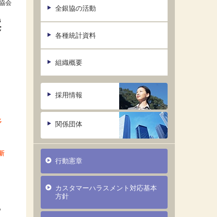
協会
全銀協の活動
案
各種統計資料
組織概要
採用情報
多
関係団体
新
行動憲章
カスタマーハラスメント対応基本
方針
っ