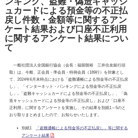
ンキング、盗難・偽造キャッシ
ュカードによる預金等の不正払
戻し件数・金額等に関するアン
ケート結果および口座不正利用
に関するアンケート結果につい
て
一般社団法人全国銀行協会（会長：福留朗裕 三井住友銀行頭
取）は、今般、正会員・準会員・特例会員（189行）を対象とし
て、2024年6月末時点における「盗難通帳による預金等の不正払戻
し」、「インターネット・バンキングによる預金等の不正払戻
し」､「盗難キャッシュカードによる預金等の不正払戻し」、「偽
造キャッシュカードによる預金等の不正払戻し」および「口座不
正利用」に関するアンケートを実施し、その結果を別紙1～5のと
おり取りまとめましたので、お知らせいたします。
別紙1
「盗難通帳による預金等の不正払戻し」等に関する
アンケート結果