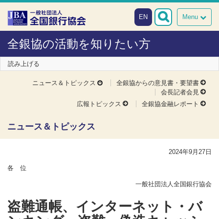
本文へスキップ
障がい者向け相談窓口
EN
Menu
全銀協の活動を知りたい方
読み上げる
ニュース＆トピックス
全銀協からの意見書・要望書
会長記者会見
広報トピックス
全銀協金融レポート
ニュース＆トピックス
2024年9月27日
各 位
一般社団法人全国銀行協会
盗難通帳、インターネット・バ