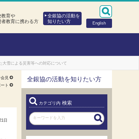
校教育や
全銀協の活動を
費者教育に携わる方
知りたい方
English
した大雪による災害等への対応について
者会見
全銀協の活動を知りたい方
ポート
検索
カテゴリ内
21日