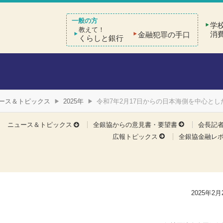
学
教えて！
消
金融犯罪の手口
くらしと銀行
ース＆トピックス
2025年
令和7年2月17日からの日本海側を中心と
ニュース＆トピックス
全銀協からの意見書・要望書
会長記
広報トピックス
全銀協金融レ
2025年2月