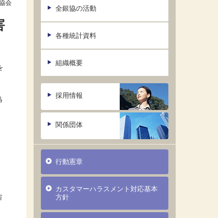
協会
全銀協の活動
害
各種統計資料
組織概要
を
採用情報
迅
関係団体
行動憲章
）
カスタマーハラスメント対応基本
方針
害