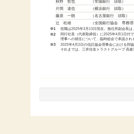
秋野 哲也
（常陽銀行 頭取）
片岡 達也
（横浜銀行 頭取）
藤原 一朗
（名古屋銀行 頭取）
辻 松雄
（全国銀行協会 専務理
役職は2025年3月13日現在。無任所副会長
※1
同行社長（代表取締役）に2025年4月1日付
※2
理事への就任について、臨時総会で承認され
2025年4月2日の信託協会理事会における同
※3
それまでは、三井住友トラストグループ 高倉