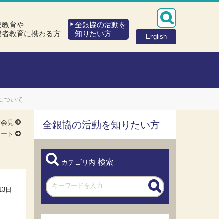
校教育や
全銀協の活動を
費者教育に携わる方
知りたい方
English
について
者会見
全銀協の活動を知りたい方
ポート
検索
カテゴリ内
13日