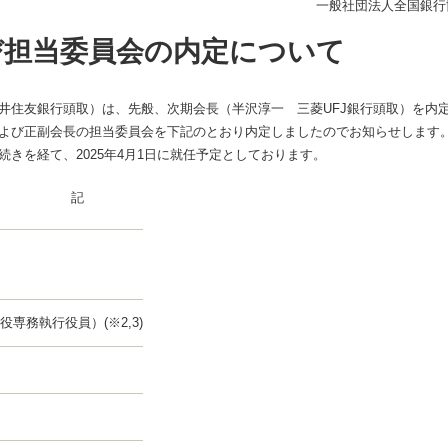
一般社団法人全国銀行
よび担当委員会の内定について
住友銀行頭取）は、先般、次期会長（半沢淳一 三菱UFJ銀行頭取）を内
よび正副会長の担当委員会を下記のとおり内定しましたのでお知らせします
を経て、2025年4月1日に就任予定としております。
記
役専務執行役員）(※2,3)