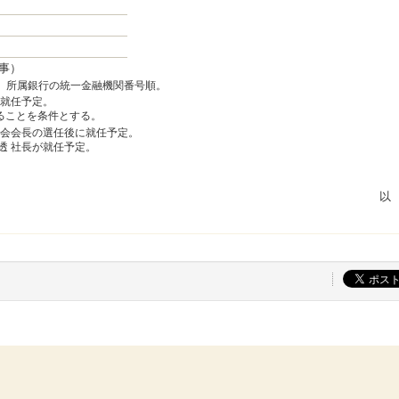
事）
は、所属銀行の統一金融機関番号順。
で就任予定。
ることを条件とする。
協会会長の選任後に就任予定。
透 社長が就任予定。