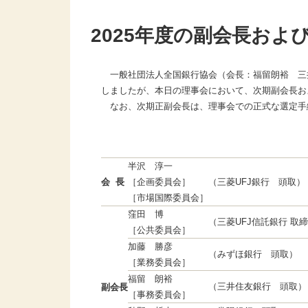
2025年度の副会長お
一般社団法人全国銀行協会（会長：福留朗裕 三井
しましたが、本日の理事会において、次期副会長お
なお、次期正副会長は、理事会での正式な選定手続き
半沢 淳一
会 長
［企画委員会］
（三菱UFJ銀行 頭取）
［市場国際委員会］
窪田 博
（三菱UFJ信託銀行 取締
［公共委員会］
加藤 勝彦
（みずほ銀行 頭取）
［業務委員会］
福留 朗裕
（三井住友銀行 頭取）
副会長
［事務委員会］