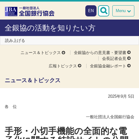
本文へスキップ
障がい者向け相談窓口
EN
Menu
全銀協の活動を知りたい方
読み上げる
ニュース＆トピックス
全銀協からの意見書・要望書
会長記者会見
広報トピックス
全銀協金融レポート
ニュース＆トピックス
2025年9月 5日
各 位
一般社団法人全国銀行協会
手形・小切手機能の全面的な電