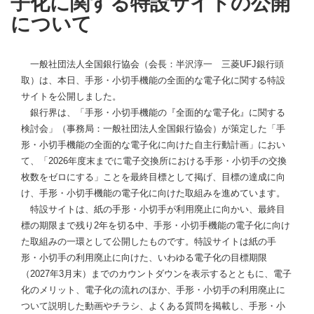
子化に関する特設サイトの公開
について
一般社団法人全国銀行協会（会長：半沢淳一 三菱UFJ銀行頭
取）は、本日、手形・小切手機能の全面的な電子化に関する特設
サイトを公開しました。
銀行界は、「手形・小切手機能の『全面的な電子化』に関する
検討会」（事務局：一般社団法人全国銀行協会）が策定した「手
形・小切手機能の全面的な電子化に向けた自主行動計画」におい
て、「2026年度末までに電子交換所における手形・小切手の交換
枚数をゼロにする」ことを最終目標として掲げ、目標の達成に向
け、手形・小切手機能の電子化に向けた取組みを進めています。
特設サイトは、紙の手形・小切手が利用廃止に向かい、最終目
標の期限まで残り2年を切る中、手形・小切手機能の電子化に向け
た取組みの一環として公開したものです。特設サイトは紙の手
形・小切手の利用廃止に向けた、いわゆる電子化の目標期限
（2027年3月末）までのカウントダウンを表示するとともに、電子
化のメリット、電子化の流れのほか、手形・小切手の利用廃止に
ついて説明した動画やチラシ、よくある質問を掲載し、手形・小