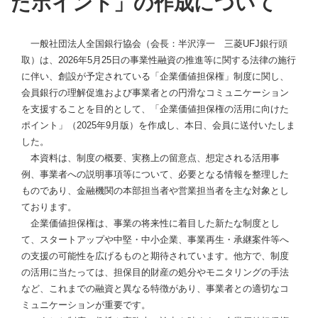
たポイント」の作成について
一般社団法人全国銀行協会（会長：半沢淳一 三菱UFJ銀行頭
取）は、2026年5月25日の事業性融資の推進等に関する法律の施行
に伴い、創設が予定されている「企業価値担保権」制度に関し、
会員銀行の理解促進および事業者との円滑なコミュニケーション
を支援することを目的として、「企業価値担保権の活用に向けた
ポイント」（2025年9月版）を作成し、本日、会員に送付いたしま
した。
本資料は、制度の概要、実務上の留意点、想定される活用事
例、事業者への説明事項等について、必要となる情報を整理した
ものであり、金融機関の本部担当者や営業担当者を主な対象とし
ております。
企業価値担保権は、事業の将来性に着目した新たな制度とし
て、スタートアップや中堅・中小企業、事業再生・承継案件等へ
の支援の可能性を広げるものと期待されています。他方で、制度
の活用に当たっては、担保目的財産の処分やモニタリングの手法
など、これまでの融資と異なる特徴があり、事業者との適切なコ
ミュニケーションが重要です。