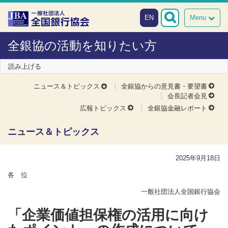
本文へスキップ
障がい者向け相談窓口
EN
Menu
全銀協の活動を知りたい方
読み上げる
ニュース＆トピックス
全銀協からの意見書・要望書
会長記者会見
広報トピックス
全銀協金融レポート
ニュース＆トピックス
2025年9月18日
各 位
一般社団法人全国銀行協会
「企業価値担保権の活用に向け