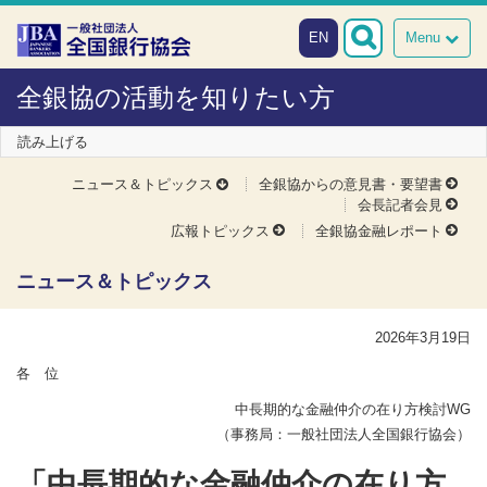
本文へスキップ
障がい者向け相談窓口
EN
Menu
全銀協の活動を知りたい方
読み上げる
ニュース＆トピックス
全銀協からの意見書・要望書
会長記者会見
広報トピックス
全銀協金融レポート
ニュース＆トピックス
2026年3月19日
各 位
中長期的な金融仲介の在り方検討WG
（事務局：一般社団法人全国銀行協会）
「中長期的な金融仲介の在り方