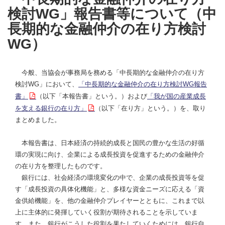
検討WG」報告書等について（中
長期的な金融仲介の在り方検討
WG）
今般、当協会が事務局を務める「中長期的な金融仲介の在り方
検討WG」において、
「中長期的な金融仲介の在り方検討WG報告
書」
（以下「本報告書」という。）および
「我が国の産業成長
を支える銀行の在り方」
（以下「在り方」という。）を、取り
まとめました。
本報告書は、日本経済の持続的成長と国民の豊かな生活の好循
環の実現に向け、企業による成長投資を促進するための金融仲介
の在り方を整理したものです。
銀行には、社会経済の環境変化の中で、企業の成長投資等を促
す「成長投資の具体化機能」と、多様な資金ニーズに応える「資
金供給機能」を、他の金融仲介プレイヤーとともに、これまで以
上に主体的に発揮していく役割が期待されることを示していま
す。また、銀行がこうした役割を果たしていくためには、銀行自