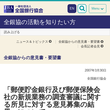
本文へスキップ
障がい者向け相談窓口
EN
Menu
全銀協の活動を知りたい方
読み上げる
全銀協からの意見書・要望書
ニュース＆トピックス
会長記者会見
全銀協からの意見書・要望書
2007年3月30日
全国銀行協会
「郵便貯金銀行及び郵便保険会
社の新規業務の調査審議に関す
る所見に対する意見募集の結