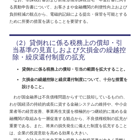
る異動申告書について、お客さまや金融機関の利便性向上および
負担軽減の観点から、電磁的記録による提出・保管を可能とする
ために所要の措置を講じることを要望する。
（2）貸倒れに係る税務上の償却・引
当基準の見直しおよび欠損金の繰越控
除・繰戻還付制度の拡充
貸倒れに係る税務上の償却・引当の範囲を拡大すること。
欠損金の繰越控除と繰戻還付制度について、十分な措置を
設けること。
わが国金融界は不良債権問題からすでに脱却しているものの、
わが国経済の持続的成長に資する金融システムの維持や、中小企
業者等の経営改善、事業再生支援を積極的かつ継続的に進める金
融機関の取組みを一層促進する観点から、不良債権税制の拡充が
重要である。また、将来の損失発生に備えた制度を拡充すること
は、企業の投資意欲を高める効果も大きい。