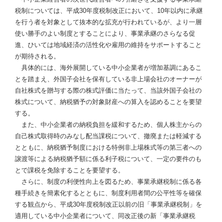
税制については、平成30年度税制改正において、10年以内に承継
を行う者を対象として抜本的な拡充が行われているが、より一層
使い勝手のよい制度とすることにより、事業承継のさらなる促
進、ひいては地域経済の活性化や雇用の維持をサポートすること
が期待される。
具体的には、海外展開している中小企業者が増加基調にあるこ
とを踏まえ、外国子会社を保有している非上場会社のオーナーが
自社株式を贈与する際の株式評価に当たって、当該外国子会社の
株式について、納税猶予の対象財産への算入を認めることを要望
する。
また、中小企業者の納税負担を緩和するため、個人株主からの
自己株式取得時のみなし配当課税について、撤廃または軽減する
とともに、納税猶予制度における特例非上場株式等の第三者への
譲渡等による納税猶予額に係る利子税について、一定の要件のも
とで課税を免除することを要望する。
さらに、制度の利便性向上を図るため、事業承継税制に係る各
種手続きを簡素化するとともに、制度利用者間の公平性等を確保
する観点から、平成30年度税制改正以前の旧「事業承継税制」を
適用している中小企業者について、同改正後の新「事業承継税