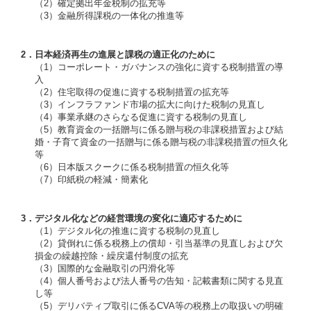
（2）確定拠出年金税制の拡充等
（3）金融所得課税の一体化の推進等
2．日本経済再生の進展と課税の適正化のために
（1）コーポレート・ガバナンスの強化に資する税制措置の導
入
（2）住宅取得の促進に資する税制措置の拡充等
（3）インフラファンド市場の拡大に向けた税制の見直し
（4）事業承継のさらなる促進に資する税制の見直し
（5）教育資金の一括贈与に係る贈与税の非課税措置および結
婚・子育て資金の一括贈与に係る贈与税の非課税措置の恒久化
等
（6）日本版スクークに係る税制措置の恒久化等
（7）印紙税の軽減・簡素化
3．デジタル化などの経営環境の変化に適応するために
（1）デジタル化の推進に資する税制の見直し
（2）貸倒れに係る税務上の償却・引当基準の見直しおよび欠
損金の繰越控除・繰戻還付制度の拡充
（3）国際的な金融取引の円滑化等
（4）個人番号および法人番号の告知・記載書類に関する見直
し等
（5）デリバティブ取引に係るCVA等の税務上の取扱いの明確