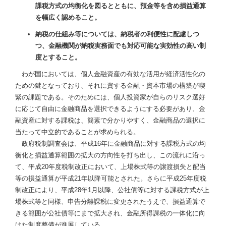
課税方式の均衡化を図るとともに、預金等を含め損益通算
を幅広く認めること。
納税の仕組み等については、納税者の利便性に配慮しつ
つ、金融機関が納税実務面でも対応可能な実効性の高い制
度とすること。
わが国においては、個人金融資産の有効な活用が経済活性化の
ための鍵となっており、それに資する金融・資本市場の構築が喫
緊の課題である。そのためには、個人投資家が自らのリスク選好
に応じて自由に金融商品を選択できるようにする必要があり、金
融資産に対する課税は、簡素で分かりやすく、金融商品の選択に
当たって中立的であることが求められる。
政府税制調査会は、平成16年に金融商品に対する課税方式の均
衡化と損益通算範囲の拡大の方向性を打ち出し、この流れに沿っ
て、平成20年度税制改正において、上場株式等の譲渡損失と配当
等の損益通算が平成21年以降可能とされた。さらに平成25年度税
制改正により、平成28年1月以降、公社債等に対する課税方式が上
場株式等と同様、申告分離課税に変更されたうえで、損益通算で
きる範囲が公社債等にまで拡大され、金融所得課税の一体化に向
けた制度整備が進展している。