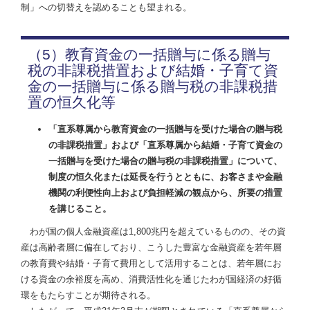
制」への切替えを認めることも望まれる。
（5）教育資金の一括贈与に係る贈与
税の非課税措置および結婚・子育て資
金の一括贈与に係る贈与税の非課税措
置の恒久化等
「直系尊属から教育資金の一括贈与を受けた場合の贈与税
の非課税措置」および「直系尊属から結婚・子育て資金の
一括贈与を受けた場合の贈与税の非課税措置」について、
制度の恒久化または延長を行うとともに、お客さまや金融
機関の利便性向上および負担軽減の観点から、所要の措置
を講じること。
わが国の個人金融資産は1,800兆円を超えているものの、その資
産は高齢者層に偏在しており、こうした豊富な金融資産を若年層
の教育費や結婚・子育て費用として活用することは、若年層にお
ける資金の余裕度を高め、消費活性化を通じたわが国経済の好循
環をもたらすことが期待される。