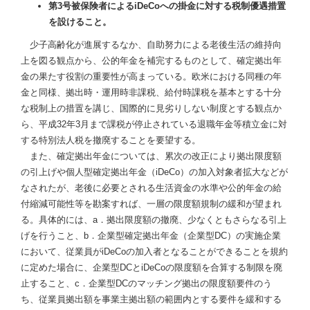
第3号被保険者によるiDeCoへの掛金に対する税制優遇措置
を設けること。
少子高齢化が進展するなか、自助努力による老後生活の維持向
上を図る観点から、公的年金を補完するものとして、確定拠出年
金の果たす役割の重要性が高まっている。欧米における同種の年
金と同様、拠出時・運用時非課税、給付時課税を基本とする十分
な税制上の措置を講じ、国際的に見劣りしない制度とする観点か
ら、平成32年3月まで課税が停止されている退職年金等積立金に対
する特別法人税を撤廃することを要望する。
また、確定拠出年金については、累次の改正により拠出限度額
の引上げや個人型確定拠出年金（iDeCo）の加入対象者拡大などが
なされたが、老後に必要とされる生活資金の水準や公的年金の給
付縮減可能性等を勘案すれば、一層の限度額規制の緩和が望まれ
る。具体的には、a．拠出限度額の撤廃、少なくともさらなる引上
げを行うこと、b．企業型確定拠出年金（企業型DC）の実施企業
において、従業員がiDeCoの加入者となることができることを規約
に定めた場合に、企業型DCとiDeCoの限度額を合算する制限を廃
止すること、c．企業型DCのマッチング拠出の限度額要件のう
ち、従業員拠出額を事業主拠出額の範囲内とする要件を緩和する