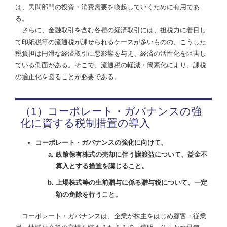
は、民間部門の投資・消費需要を喚起していくために有用であ
る。
さらに、金融取引を含む各種の経済取引には、担税力に着目し
て印紙税等の流通税が課せられるケースが多いものの、こうした
税負担は円滑な経済取引に悪影響を与え、経済の活性化を阻害し
ている側面がある。そこで、流通税の軽減・簡素化により、課税
の適正化を図ることが必要である。
（1）コーポレート・ガバナンスの強
化に資する税制措置の導入
コーポレート・ガバナンスの強化に向けて、
政策保有株式の売却に伴う譲渡益について、益金不
算入とする措置を講じること。
上場株式等の生前贈与に係る贈与税について、一定
額の免除を行うこと。
コーポレート・ガバナンスは、企業が株主をはじめ顧客・従業