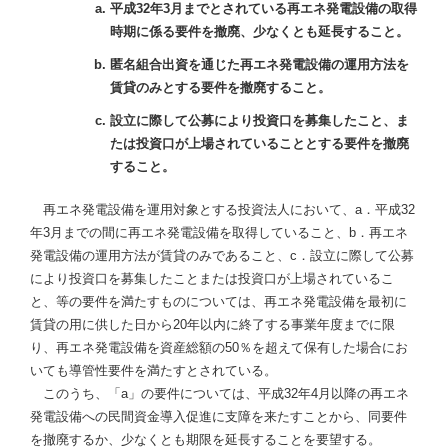
平成32年3月までとされている再エネ発電設備の取得
時期に係る要件を撤廃、少なくとも延長すること。
匿名組合出資を通じた再エネ発電設備の運用方法を
賃貸のみとする要件を撤廃すること。
設立に際して公募により投資口を募集したこと、ま
たは投資口が上場されていることとする要件を撤廃
すること。
再エネ発電設備を運用対象とする投資法人において、a．平成32
年3月までの間に再エネ発電設備を取得していること、b．再エネ
発電設備の運用方法が賃貸のみであること、c．設立に際して公募
により投資口を募集したことまたは投資口が上場されているこ
と、等の要件を満たすものについては、再エネ発電設備を最初に
賃貸の用に供した日から20年以内に終了する事業年度までに限
り、再エネ発電設備を資産総額の50％を超えて保有した場合にお
いても導管性要件を満たすとされている。
このうち、「a」の要件については、平成32年4月以降の再エネ
発電設備への民間資金導入促進に支障を来たすことから、同要件
を撤廃するか、少なくとも期限を延長することを要望する。