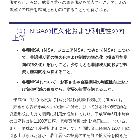
供するとともに、成長企業への資金供給を拡大することで、わが
国経済の成長を確固たるものにすることが期待される。
（1）NISAの恒久化および利便性の向
上等
各種NISA（NISA、ジュニアNISA、つみたてNISA）につい
て、非課税期間の恒久化および制度の恒久化（投資可能期
間の恒久化）を行うこと。少なくとも非課税期間および投
資可能期間を延長すること。
各種NISAについて、お客さまや金融機関の利便性向上およ
び負担軽減の観点から、所要の措置を講じること。
平成26年1月から開始された少額投資非課税制度（NISA）は、
「貯蓄から資産形成へ」の流れの促進、ひいては家計の安定的な
資産形成に向けて順調に利用が増加しており、平成30年3月末時点
の口座数は約1,100万口座、累積買付額は約14兆円に上っている。
また、平成27年度税制改正において、年間投資上限額が120万円に
引き上げられたほか、若年層への投資のすそ野の拡大等を図るた