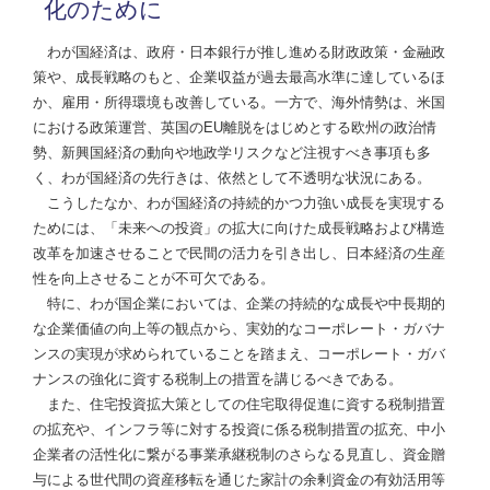
化のために
わが国経済は、政府・日本銀行が推し進める財政政策・金融政
策や、成長戦略のもと、企業収益が過去最高水準に達しているほ
か、雇用・所得環境も改善している。一方で、海外情勢は、米国
における政策運営、英国のEU離脱をはじめとする欧州の政治情
勢、新興国経済の動向や地政学リスクなど注視すべき事項も多
く、わが国経済の先行きは、依然として不透明な状況にある。
こうしたなか、わが国経済の持続的かつ力強い成長を実現する
ためには、「未来への投資」の拡大に向けた成長戦略および構造
改革を加速させることで民間の活力を引き出し、日本経済の生産
性を向上させることが不可欠である。
特に、わが国企業においては、企業の持続的な成長や中長期的
な企業価値の向上等の観点から、実効的なコーポレート・ガバナ
ンスの実現が求められていることを踏まえ、コーポレート・ガバ
ナンスの強化に資する税制上の措置を講じるべきである。
また、住宅投資拡大策としての住宅取得促進に資する税制措置
の拡充や、インフラ等に対する投資に係る税制措置の拡充、中小
企業者の活性化に繋がる事業承継税制のさらなる見直し、資金贈
与による世代間の資産移転を通じた家計の余剰資金の有効活用等