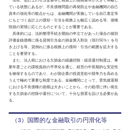
現在、会計上の引当金基準と税務上の無税基準が大きく乖離し
ている状態にあるが、不良債権問題の再発防止や金融機関の自己
資本の強化等の観点からは、金融機関が実施している自己査定等
にもとづく会計上の償却・引当を税務上も幅広く認める等、債権
毀損の実情に応じたものとすることが重要である。
具体的には、法的整理手続き開始の申立てがあった場合の個別
評価金銭債権に係る貸倒引当金の損金算入割合（現行50％）を引
き上げる等、貸倒れに係る税務上の償却・引当の範囲を拡大する
ことを要望する。
また、法人税における欠損金の繰越控除・繰戻還付制度は、事
業年度ごとの課税負担の平準化を通じ、経営の中長期的な安定性
を確保するものであり、わが国企業の投資意欲や競争力を高める
うえで極めて重要な制度である。金融機関にとって、景気後退期
における不良債権の規模は大きいことから、その処理に伴い発生
する欠損金の控除や還付について、十分な措置を設ける必要があ
る。
（3）国際的な金融取引の円滑化等