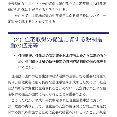
中長期的なリスクマネーの確保に繋がるうえ、若年層における消
費の活性化にも寄与すると考えられる。
したがって、上場株式等の生前贈与に係る贈与税について、一
定額を免除することを要望する。
（2）住宅取得の促進に資する税制措
置の拡充等
住宅取得、住生活の安定確保および向上をさらに進めるた
め、住宅借入金等の所得税額の特別控除制度の恒久化等を
行うこと。
住宅は、国民の社会生活や経済活動の基盤となる重要な資産で
あり、自然災害に強く良好な居住環境を形成するためには、社会
経済情勢等の変化に左右されることのない、安定的かつ公平な住
宅取得の機会が国民に与えられることが重要である。
こうしたなか、平成18年に制定された住生活基本法において
は、政府の責務として、住生活の安定の確保および向上の促進に
関する施策を実施するために必要な措置を講じるべきことが規定