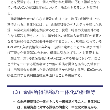
ことを要望する。また、個人の置かれた環境に応じて複雑となっ
ているiDeCoの拠出限度額について、簡素化を図ることを要望す
る。
確定拠出年金のさらなる普及に向けては、制度の利便性向上も
期待される。具体的には、a．追徴課税等のペナルティを課した脱
退一時金の支給制度を創設するなど、脱退一時金の支給要件のさ
らなる緩和を行うこと、b．10年以上の通算加入者等期間が必要と
なる老齢給付金の支給要件を緩和すること、c．60歳となっている
iDeCoの加入者資格喪失年齢を、規約に定めることで65歳まで引上
げ可能な企業型DCに合わせ、65歳に引き上げることを要望する。
加えて、第3号被保険者がiDeCoに加入する場合において、自己
と生計を一にする配偶者やその他の親族が掛金を拠出した場合に
は、当該掛金を負担した者の課税所得から控除する等、iDeCoへの
掛金に対する税制優遇措置を設けることを要望する。
（3）金融所得課税の一体化の推進等
金融所得課税の一体化をより一層推進すること。具体的に
は、金融資産に対する課税の簡素化・中立化の観点から、