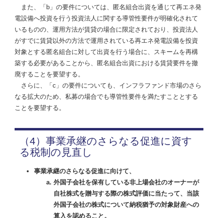
また、「b」の要件については、匿名組合出資を通じて再エネ発
電設備へ投資を行う投資法人に関する導管性要件が明確化されて
いるものの、運用方法が賃貸の場合に限定されており、投資法人
がすでに賃貸以外の方法で運用されている再エネ発電設備を投資
対象とする匿名組合に対して出資を行う場合に、スキームを再構
築する必要があることから、匿名組合出資における賃貸要件を撤
廃することを要望する。
さらに、「c」の要件についても、インフラファンド市場のさら
なる拡大のため、私募の場合でも導管性要件を満たすこととする
ことを要望する。
（4）事業承継のさらなる促進に資す
る税制の見直し
事業承継のさらなる促進に向けて、
外国子会社を保有している非上場会社のオーナーが
自社株式を贈与する際の株式評価に当たって、当該
外国子会社の株式について納税猶予の対象財産への
算入を認めること。