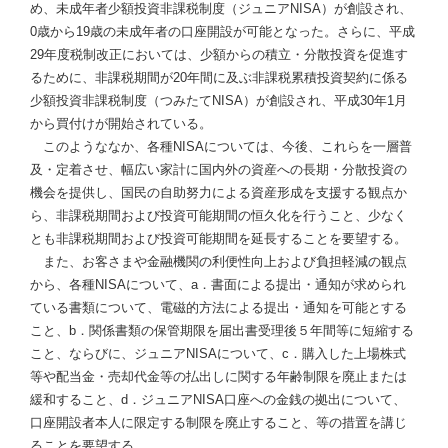
め、未成年者少額投資非課税制度（ジュニアNISA）が創設され、
0歳から19歳の未成年者の口座開設が可能となった。さらに、平成
29年度税制改正においては、少額からの積立・分散投資を促進す
るために、非課税期間が20年間に及ぶ非課税累積投資契約に係る
少額投資非課税制度（つみたてNISA）が創設され、平成30年1月
から買付けが開始されている。
このようななか、各種NISAについては、今後、これらを一層普
及・定着させ、幅広い家計に国内外の資産への長期・分散投資の
機会を提供し、国民の自助努力による資産形成を支援する観点か
ら、非課税期間および投資可能期間の恒久化を行うこと、少なく
とも非課税期間および投資可能期間を延長することを要望する。
また、お客さまや金融機関の利便性向上および負担軽減の観点
から、各種NISAについて、a．書面による提出・通知が求められ
ている書類について、電磁的方法による提出・通知を可能とする
こと、b．関係書類の保管期限を届出書受理後５年間等に短縮する
こと、ならびに、ジュニアNISAについて、c．購入した上場株式
等や配当金・売却代金等の払出しに関する年齢制限を廃止または
緩和すること、d．ジュニアNISA口座への金銭の拠出について、
口座開設者本人に限定する制限を廃止すること、等の措置を講じ
ることを要望する。