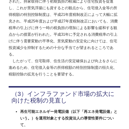
された。持家取得に伴う初期負担の軽減により住宅投資を促進
し、これが景気浮揚にも資するとの観点から、住宅借入金等の所
得税額の特別控除制度は、平成21年度税制改正によって大幅に拡
充され、平成25年度および平成27年度税制改正においても、消費
税率の引上げに伴う一時の税負担の増加による影響を緩和する観
点からの措置が行われた。平成31年に予定される消費税率の引上
げに伴う需要変動の平準化、景気変動の安定化に向けては、住宅
投資減少を抑制するための十分な手当てが望まれるところであ
る。
したがって、住宅取得、住生活の安定確保および向上をさらに
進めるため、住宅借入金等の所得税額の特別控除制度の恒久化、
税額控除の拡充を行うことを要望する。
（3）インフラファンド市場の拡大に
向けた税制の見直し
再生可能エネルギー発電設備（以下「再エネ発電設備」と
いう。）を運用対象とする投資法人の導管性要件につい
て、