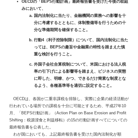
OECDの「BEPS行動計画」最終報告書を受けた今後の取組
みにおいて、
国内法制化に当たり、金融機関の業務への影響を十
分に考慮するとともに、体制整備等を行うための十
分な準備期間を確保すること。
行動4（利子控除制限）について、国内法制化に当た
っては、BEPSの趣旨や金融業の特性を踏まえた慎
重な検討を行うこと。
外国子会社合算税制について、米国における法人税
率の引下げによる影響等を踏まえ、ビジネスの実態
に即した、明瞭、かつ、できるだけ簡素な制度とな
るよう、各種基準等を適切に設定すること。
OECDは、各国が二重非課税を排除し、実際に企業の経済活動が
行われている場所での課税を十分に可能とするため、平成27年10
月、「BEPS行動計画」（Action Plan on Base Erosion and Profit
Shifting：税源浸食と利益移転）の15の行動計画すべてについての
最終報告書を公表した。
わが国においても、上記最終報告書を受けた国内法制化が順