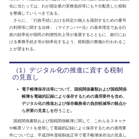
化に当たっては、わが国企業の実務負担等にも十分配意した税制
を整備していくべきである。
さらに、「行政手続における特定の個人を識別するための番号
の利用等に関する法律」（マイナンバー法）の基本理念である行
政の効率化や国民の利便性向上等が進展するとともに、銀行にお
ける事務手続き等が効率化するよう、税制面の整備が行われるこ
とが望まれる。
（1）デジタル化の推進に資する税制
の見直し
電子帳簿保存法等について、国税関係書類および国税関係
帳簿を電磁的記録により保存するための適用要件を含め、
デジタル化の推進および保存義務者の負担軽減等の観点か
ら所要の見直しを行うこと。
国税関係書類および国税関係帳簿に関して、これらをスキャナ
や帳票ソフトを使用して電磁的記録により保存するための適用要
件については、平成28年度税制改正等で電子帳簿保存法の見直し