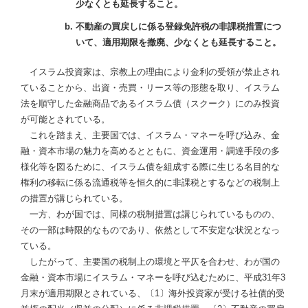
少なくとも延長すること。
不動産の買戻しに係る登録免許税の非課税措置につ
いて、適用期限を撤廃、少なくとも延長すること。
イスラム投資家は、宗教上の理由により金利の受領が禁止され
ていることから、出資・売買・リース等の形態を取り、イスラム
法を順守した金融商品であるイスラム債（スクーク）にのみ投資
が可能とされている。
これを踏まえ、主要国では、イスラム・マネーを呼び込み、金
融・資本市場の魅力を高めるとともに、資金運用・調達手段の多
様化等を図るために、イスラム債を組成する際に生じる名目的な
権利の移転に係る流通税等を恒久的に非課税とするなどの税制上
の措置が講じられている。
一方、わが国では、同様の税制措置は講じられているものの、
その一部は時限的なものであり、依然として不安定な状況となっ
ている。
したがって、主要国の税制上の環境と平仄を合わせ、わが国の
金融・資本市場にイスラム・マネーを呼び込むために、平成31年3
月末が適用期限とされている、〔1〕海外投資家が受ける社債的受