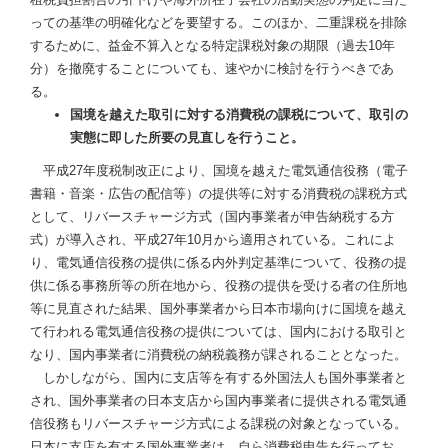
っての基準の明確化などを要望する。このほか、二重課税を排除
するために、益金不算入となる特定課税対象の期限（過去10年
分）を撤廃することについても、速やかに検討を行うべきであ
る。
国境を越えた取引に対する消費税の課税について、取引の
実態に即した所要の見直しを行うこと。
平成27年度税制改正により、国境を越えた電気通信役務（電子
書籍・音楽・広告の配信等）の提供等に対する消費税の課税方式
として、リバースチャージ方式（国内事業者が申告納税する方
式）が導入され、平成27年10月から適用されている。これによ
り、電気通信役務の提供に係る内外判定基準について、役務の提
供に係る事務所等の所在地から、役務の提供を受ける者の住所地
等に見直された結果、国外事業者から日本市場向けに国境を越え
て行われる電気通信役務の提供については、国内における取引と
なり、国内事業者に消費税の納税義務が課されることとなった。
しかしながら、国内に支店等を有する外国法人も国外事業者と
され、国外事業者の日本支店から国内事業者に提供される電気通
信役務もリバースチャージ方式による課税の対象となっている。
日本に支店を有する国外事業者は、自ら消費税申告を行ってお