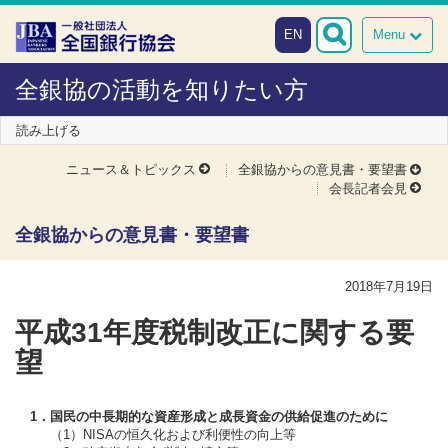
本文へスキップ
障がい者向け相談窓口
EN
Menu
全銀協の活動を知りたい方
読み上げる
全銀協からの意見書・要望書
ニュース＆トピックス
会長記者会見
全銀協からの意見書・要望書
2018年7月19日
平成31年度税制改正に関する要
望
1．国民の中長期的な資産形成と成長資金の供給促進のために
（1）NISAの恒久化および利便性の向上等