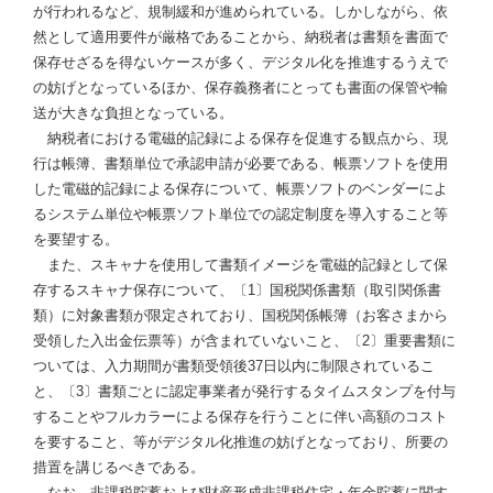
が行われるなど、規制緩和が進められている。しかしながら、依
然として適用要件が厳格であることから、納税者は書類を書面で
保存せざるを得ないケースが多く、デジタル化を推進するうえで
の妨げとなっているほか、保存義務者にとっても書面の保管や輸
送が大きな負担となっている。
納税者における電磁的記録による保存を促進する観点から、現
行は帳簿、書類単位で承認申請が必要である、帳票ソフトを使用
した電磁的記録による保存について、帳票ソフトのベンダーによ
るシステム単位や帳票ソフト単位での認定制度を導入すること等
を要望する。
また、スキャナを使用して書類イメージを電磁的記録として保
存するスキャナ保存について、〔1〕国税関係書類（取引関係書
類）に対象書類が限定されており、国税関係帳簿（お客さまから
受領した入出金伝票等）が含まれていないこと、〔2〕重要書類に
ついては、入力期間が書類受領後37日以内に制限されているこ
と、〔3〕書類ごとに認定事業者が発行するタイムスタンプを付与
することやフルカラーによる保存を行うことに伴い高額のコスト
を要すること、等がデジタル化推進の妨げとなっており、所要の
措置を講じるべきである。
なお、非課税貯蓄および財産形成非課税住宅・年金貯蓄に関す