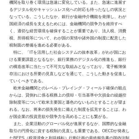
機関を取り巻く環境は急速に変化している。また、急速に進展す
るデジタル化やキャッシュレス化への対応も待ったなしの状況と
なっている。こうしたなか、銀行が金融仲介機能を発揮し、わが
国経済の成長を支えるためには、金融機関の競争力を維持すべ
く、適切な経営環境を確保することが重要であり、法人税、消費
税、所得税等について、わが国の実情や諸外国の制度に配意した
税制面の整備を進める必要がある。
特に、「ITを活用した社会システムの抜本改革」がわが国にお
ける重要課題となるなか、銀行業務のデジタル化の推進も、銀行
の構造改革に当たって不可欠な取組みとなっており、電子帳簿保
存法における所要の見直しなどを通じて、こうした動きを促進し
ていくべきである。
欧米金融機関とのレベル・プレイング・フィールド確保の観点
からは、貸倒れに係る税務上の償却・引当基準や欠損金の繰越控
除制度等について欧米主要国と遜色のないものとすることが望ま
れる。なお、将来の損失発生に備えた制度を拡充することは、わ
が国企業の投資意欲や競争力を高めることにも繋がる。
また、企業活動のグローバル化が進展するなか、国際的な金融
取引の円滑化に資する税制の見直しも重要である。OECDが発表し
たBEPS（税源浸食と利益移転）行動計画の最終報告書の国内法制