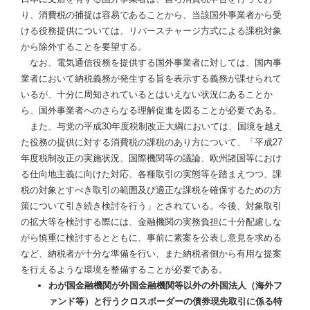
り、消費税の捕捉は容易であることから、当該国外事業者から受
ける役務提供については、リバースチャージ方式による課税対象
から除外することを要望する。
なお、電気通信役務を提供する国外事業者に対しては、国内事
業者において納税義務が発生する旨を表示する義務が課せられて
いるが、十分に周知されているとはいえない状況にあることか
ら、国外事業者へのさらなる理解促進を図ることが必要である。
また、与党の平成30年度税制改正大綱においては、国境を越え
た役務の提供に対する消費税の課税のあり方について、「平成27
年度税制改正の実施状況、国際機関等の議論、欧州諸国等におけ
る仕向地主義に向けた対応、各種取引の実態等を踏まえつつ、課
税の対象とすべき取引の範囲及び適正な課税を確保するための方
策について引き続き検討を行う」とされている。今後、対象取引
の拡大等を検討する際には、金融機関の実務負担に十分配慮しな
がら慎重に検討するとともに、事前に素案を公表し意見を求める
など、納税者が十分な準備を行い、また納税者側から有用な提案
を行えるような環境を整備することが必要である。
わが国金融機関が外国金融機関等以外の外国法人（海外フ
ァンド等）と行うクロスボーダーの債券現先取引に係る特