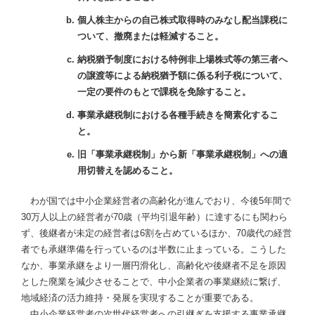
個人株主からの自己株式取得時のみなし配当課税に
ついて、撤廃または軽減すること。
納税猶予制度における特例非上場株式等の第三者へ
の譲渡等による納税猶予額に係る利子税について、
一定の要件のもとで課税を免除すること。
事業承継税制における各種手続きを簡素化するこ
と。
旧「事業承継税制」から新「事業承継税制」への適
用切替えを認めること。
わが国では中小企業経営者の高齢化が進んでおり、今後5年間で
30万人以上の経営者が70歳（平均引退年齢）に達するにも関わら
ず、後継者が未定の経営者は6割を占めているほか、70歳代の経営
者でも承継準備を行っているのは半数に止まっている。こうした
なか、事業承継をより一層円滑化し、高齢化や後継者不足を原因
とした廃業を減少させることで、中小企業者の事業継続に繋げ、
地域経済の活力維持・発展を実現することが重要である。
中小企業経営者の次世代経営者への引継ぎを支援する事業承継