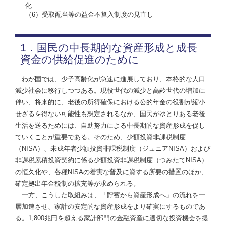
化
（6）受取配当等の益金不算入制度の見直し
1．国民の中長期的な資産形成と成長
資金の供給促進のために
わが国では、少子高齢化が急速に進展しており、本格的な人口
減少社会に移行しつつある。現役世代の減少と高齢世代の増加に
伴い、将来的に、老後の所得確保における公的年金の役割が縮小
せざるを得ない可能性も想定されるなか、国民がゆとりある老後
生活を送るためには、自助努力による中長期的な資産形成を促し
ていくことが重要である。そのため、少額投資非課税制度
（NISA）、未成年者少額投資非課税制度（ジュニアNISA）および
非課税累積投資契約に係る少額投資非課税制度（つみたてNISA）
の恒久化や、各種NISAの着実な普及に資する所要の措置のほか、
確定拠出年金税制の拡充等が求められる。
一方、こうした取組みは、「貯蓄から資産形成へ」の流れを一
層加速させ、家計の安定的な資産形成をより確実にするものであ
る。1,800兆円を超える家計部門の金融資産に適切な投資機会を提