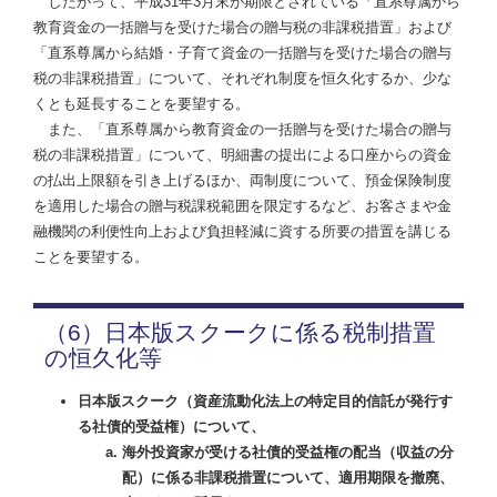
したがって、平成31年3月末が期限とされている「直系尊属から
教育資金の一括贈与を受けた場合の贈与税の非課税措置」および
「直系尊属から結婚・子育て資金の一括贈与を受けた場合の贈与
税の非課税措置」について、それぞれ制度を恒久化するか、少な
くとも延長することを要望する。
また、「直系尊属から教育資金の一括贈与を受けた場合の贈与
税の非課税措置」について、明細書の提出による口座からの資金
の払出上限額を引き上げるほか、両制度について、預金保険制度
を適用した場合の贈与税課税範囲を限定するなど、お客さまや金
融機関の利便性向上および負担軽減に資する所要の措置を講じる
ことを要望する。
（6）日本版スクークに係る税制措置
の恒久化等
日本版スクーク（資産流動化法上の特定目的信託が発行す
る社債的受益権）について、
海外投資家が受ける社債的受益権の配当（収益の分
配）に係る非課税措置について、適用期限を撤廃、