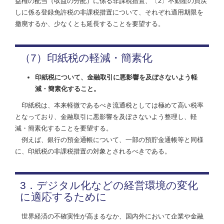
益権の配当（収益の分配）に係る非課税措置、〔2〕不動産の買戻
しに係る登録免許税の非課税措置について、それぞれ適用期限を
撤廃するか、少なくとも延長することを要望する。
（7）印紙税の軽減・簡素化
印紙税について、金融取引に悪影響を及ぼさないよう軽
減・簡素化すること。
印紙税は、本来軽微であるべき流通税としては極めて高い税率
となっており、金融取引に悪影響を及ぼさないよう整理し、軽
減・簡素化することを要望する。
例えば、銀行の預金通帳について、一部の預貯金通帳等と同様
に、印紙税の非課税措置の対象とされるべきである。
3．デジタル化などの経営環境の変化
に適応するために
世界経済の不確実性が高まるなか、国内外において企業や金融