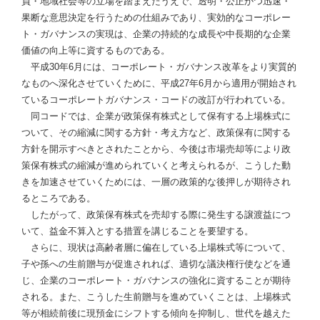
員・地域社会等の立場を踏まえたうえで、透明・公正かつ迅速・
果断な意思決定を行うための仕組みであり、実効的なコーポレー
ト・ガバナンスの実現は、企業の持続的な成長や中長期的な企業
価値の向上等に資するものである。
平成30年6月には、コーポレート・ガバナンス改革をより実質的
なものへ深化させていくために、平成27年6月から適用が開始され
ているコーポレートガバナンス・コードの改訂が行われている。
同コードでは、企業が政策保有株式として保有する上場株式に
ついて、その縮減に関する方針・考え方など、政策保有に関する
方針を開示すべきとされたことから、今後は市場売却等により政
策保有株式の縮減が進められていくと考えられるが、こうした動
きを加速させていくためには、一層の政策的な後押しが期待され
るところである。
したがって、政策保有株式を売却する際に発生する譲渡益につ
いて、益金不算入とする措置を講じることを要望する。
さらに、現状は高齢者層に偏在している上場株式等について、
子や孫への生前贈与が促進されれば、適切な議決権行使などを通
じ、企業のコーポレート・ガバナンスの強化に資することが期待
される。また、こうした生前贈与を進めていくことは、上場株式
等が相続前後に現預金にシフトする傾向を抑制し、世代を越えた