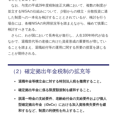
なお、与党の平成29年度税制改正大綱において、複数の制度が
並立するNISAの仕組みについて、少額からの積立・分散投資に適
した制度への一本化を検討することとされているが、検討を行う
場合には、各種NISAの利用状況等を踏まえながら、極めて慎重に
検討すべきである。
さらに、わが国において長寿化が進行し、人生100年時代が迫る
なかで、退職世代等の老後に向けた資産形成の重要性が増してい
ることを踏まえ、退職給付等の運用に関する所要の措置を講じる
ことが期待される。
（2）確定拠出年金税制の拡充等
退職年金等積立金に対する特別法人税を撤廃すること。
確定拠出年金に係る限度額規制を緩和すること。
脱退一時金の支給要件、老齢給付金の支給要件および個人
型確定拠出年金（iDeCo）における加入資格喪失要件を緩
和するなど、制度の利便性を向上すること。