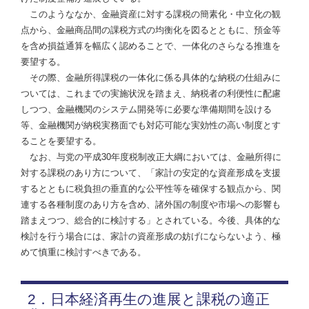
このようななか、金融資産に対する課税の簡素化・中立化の観
点から、金融商品間の課税方式の均衡化を図るとともに、預金等
を含め損益通算を幅広く認めることで、一体化のさらなる推進を
要望する。
その際、金融所得課税の一体化に係る具体的な納税の仕組みに
ついては、これまでの実施状況を踏まえ、納税者の利便性に配慮
しつつ、金融機関のシステム開発等に必要な準備期間を設ける
等、金融機関が納税実務面でも対応可能な実効性の高い制度とす
ることを要望する。
なお、与党の平成30年度税制改正大綱においては、金融所得に
対する課税のあり方について、「家計の安定的な資産形成を支援
するとともに税負担の垂直的な公平性等を確保する観点から、関
連する各種制度のあり方を含め、諸外国の制度や市場への影響も
踏まえつつ、総合的に検討する」とされている。今後、具体的な
検討を行う場合には、家計の資産形成の妨げにならないよう、極
めて慎重に検討すべきである。
2．日本経済再生の進展と課税の適正