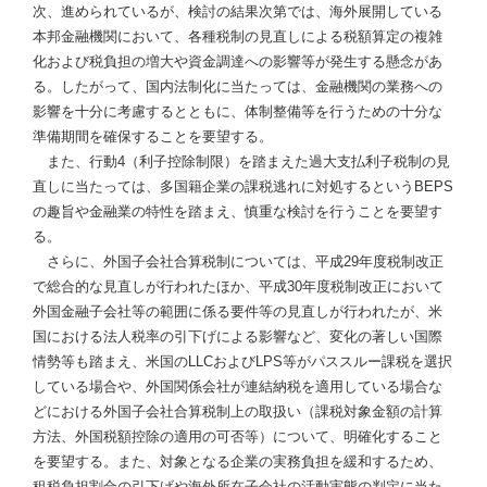
次、進められているが、検討の結果次第では、海外展開している
本邦金融機関において、各種税制の見直しによる税額算定の複雑
化および税負担の増大や資金調達への影響等が発生する懸念があ
る。したがって、国内法制化に当たっては、金融機関の業務への
影響を十分に考慮するとともに、体制整備等を行うための十分な
準備期間を確保することを要望する。
また、行動4（利子控除制限）を踏まえた過大支払利子税制の見
直しに当たっては、多国籍企業の課税逃れに対処するというBEPS
の趣旨や金融業の特性を踏まえ、慎重な検討を行うことを要望す
る。
さらに、外国子会社合算税制については、平成29年度税制改正
で総合的な見直しが行われたほか、平成30年度税制改正において
外国金融子会社等の範囲に係る要件等の見直しが行われたが、米
国における法人税率の引下げによる影響など、変化の著しい国際
情勢等も踏まえ、米国のLLCおよびLPS等がパススルー課税を選択
している場合や、外国関係会社が連結納税を適用している場合な
どにおける外国子会社合算税制上の取扱い（課税対象金額の計算
方法、外国税額控除の適用の可否等）について、明確化すること
を要望する。また、対象となる企業の実務負担を緩和するため、
租税負担割合の引下げや海外所在子会社の活動実態の判定に当た