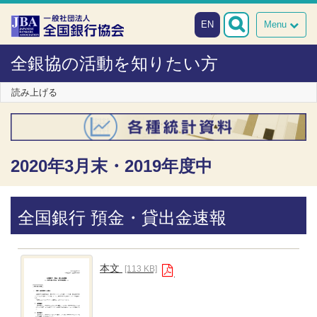
本文へスキップ
障がい者向け相談窓口
EN
Menu
全銀協の活動を知りたい方
読み上げる
2020年3月末・2019年度中
全国銀行 預金・貸出金速報
本文
[113 KB]