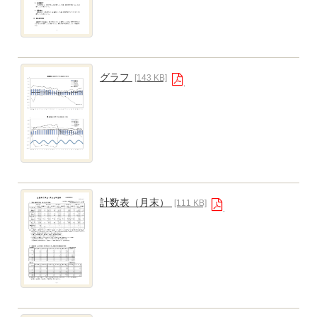
グラフ
[143 KB]
計数表（月末）
[111 KB]