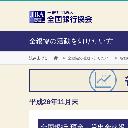
本文へスキップ
障がい者向け相談窓口
全銀協の活動を知りたい方
読み上げる
全銀協の活動を知りたい方
各種
平成26年11月末
全国銀行 預金・貸出金速報