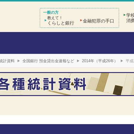
学
教えて！
消
金融犯罪の手口
くらしと銀行
統計資料
全国銀行 預金貸出金速報など
2014年（平成26年）
平成