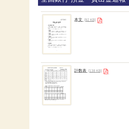
本文
[92 KB]
計数表
[138 KB]