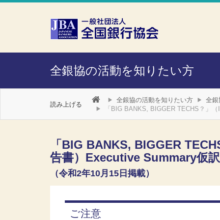
本文へスキップ
障がい者向け相談窓口
全銀協の活動を知りたい方
全銀協の活動を知りたい方
全銀
読み上げる
「BIG BANKS, BIGGER TECHS？
「BIG BANKS, BIGGER 
告書）Executive Summary仮
（令和2年10月15日掲載）
ご注意