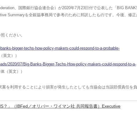
ing Federation、国際銀行協会連合会）が2020年7月23日付で公表した「BIG BANK
ecutive Summaryを全銀協事務局で参考のために邦訳したものです。今後、修正
参照ください。
g-banks-bigger-techs-how-policy-makers-could-respond-to-a-probable-
（英文））
loads/2020/07/Big-Banks-Bigger-Techs-How-policy-makers-could-respond-to-a-
本体（英文））
訳案を利用することにより損害が発生したとしても当協会は当該賠償責任を
TECHS？」（IBFed／オリバー・ワイマン社 共同報告書）Executive