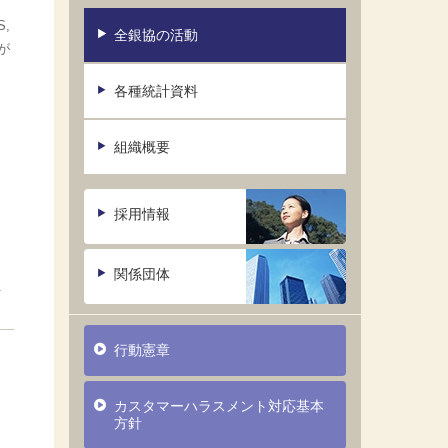
S,
全銀協の活動
が
各種統計資料
組織概要
採用情報
関係団体
負
行動憲章
カスタマーハラスメント対応基本
方針