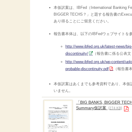
本仮訳案は、IBFed（International Bank
BIGGER TECHS？」と題する報告書のEx
あり得ることにご留意ください。
報告書本体は、以下のIBFedウェブサイトを
http://www.ibfed.org.uk/latest-news/bi
discontinuity/
（報告書に係る公表文
http://www.ibfed.org.uk/wp-content/up
probable-discontinuity.pdf
（報告書
本仮訳案はあくまでも参考資料であり、本仮
いません。
「BIG BANKS, BIGGER 
Summary仮訳案
[274 KB]