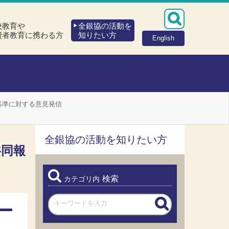
校教育や
全銀協の活動を
費者教育に携わる方
知りたい方
English
基準に対する意見発信
全銀協の活動を知りたい方
共同報
検索
カテゴリ内