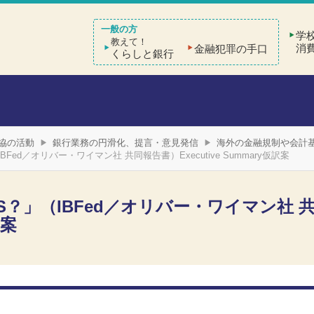
学
教えて！
消
金融犯罪の手口
くらしと銀行
協の活動
銀行業務の円滑化、提言・意見発信
海外の金融規制や会計
」（IBFed／オリバー・ワイマン社 共同報告書）Executive Summary仮訳案
TECHS？」（IBFed／オリバー・ワイマン社 
訳案