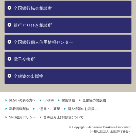
全国銀行協会相談室
銀行とりひき相談所
全国銀行個人信用情報センター
電子交換所
全銀協の出版物
障がいのある方へ
English
採用情報
全銀協の出版物
新着情報配信
ご意見・ご要望
個人情報のお取扱い
SNS運用ポリシー
音声読み上げ機能について
© Copyright - Japanese Bankers Association
（一般社団法人 全国銀行協会）