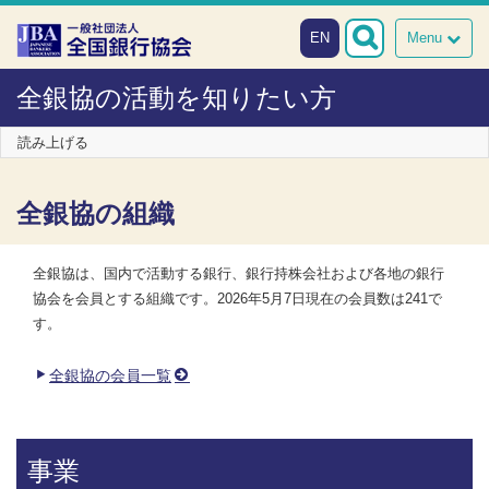
本文へスキップ
障がい者向け相談窓口
EN
Menu
全銀協の活動を知りたい方
読み上げる
全銀協の組織
全銀協は、国内で活動する銀行、銀行持株会社および各地の銀行
協会を会員とする組織です。2026年5月7日現在の会員数は241で
す。
全銀協の会員一覧
事業