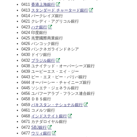
0411
香港上海銀行
0413
スタンダード チャータード銀行
0414 バークレイズ銀行
0421 クレディ・アグリコル銀行
0423
ハナ銀行
0424 印度銀行
0425 兆豐國際商業銀行
0426 バンコック銀行
0429 バンクネガラインドネシア
0430 ドイツ銀行
0432
ブラジル銀行
0438 ユナイテッド・オーバーシーズ銀行
0439 ユービーエス・エイ・ジー
0443 ビー・エヌ・ピー・パリバ銀行
0444 オーバーシー・チャイニーズ銀行
0445 ソシエテ・ジェネラル銀行
0456 ユバフーアラブ・フランス連合銀行
0458 ＤＢＳ銀行
0459
パキスタン・ナショナル銀行
0461 コメルツ銀行
0468
インドステイト銀行
0471 カナダロイヤル銀行
0472
SBJ銀行
0477
ウリィ銀行