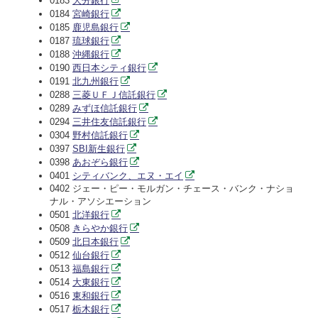
0183
大分銀行
0184
宮崎銀行
0185
鹿児島銀行
0187
琉球銀行
0188
沖縄銀行
0190
西日本シティ銀行
0191
北九州銀行
0288
三菱ＵＦＪ信託銀行
0289
みずほ信託銀行
0294
三井住友信託銀行
0304
野村信託銀行
0397
SBI新生銀行
0398
あおぞら銀行
0401
シティバンク、エヌ・エイ
0402 ジェー・ピー・モルガン・チェース・バンク・ナショ
ナル・アソシエーション
0501
北洋銀行
0508
きらやか銀行
0509
北日本銀行
0512
仙台銀行
0513
福島銀行
0514
大東銀行
0516
東和銀行
0517
栃木銀行