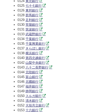
0124
東北銀行
0125
七十七銀行
0126
東邦銀行
0128
群馬銀行
0129
足利銀行
0130
常陽銀行
0131
筑波銀行
0133
武蔵野銀行
0134
千葉銀行
0135
千葉興業銀行
0137
きらぼし銀行
0138
横浜銀行
0140
第四北越銀行
0142
山梨中央銀行
0143
八十二長野銀行
0144
北陸銀行
0145
富山銀行
0146
北國銀行
0147
福井銀行
0149
静岡銀行
0150
スルガ銀行
0151
清水銀行
0152
大垣共立銀行
0153
十六銀行