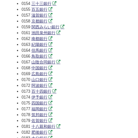
0154
三十三銀行
0155
百五銀行
0157
滋賀銀行
0158
京都銀行
0159
関西みらい銀行
0161
池田泉州銀行
0162
南都銀行
0163
紀陽銀行
0164
但馬銀行
0166
鳥取銀行
0167
山陰合同銀行
0168
中国銀行
0169
広島銀行
0170
山口銀行
0172
阿波銀行
0173
百十四銀行
0174
伊予銀行
0175
四国銀行
0177
福岡銀行
0178
筑邦銀行
0179
佐賀銀行
0181
十八親和銀行
0182
肥後銀行