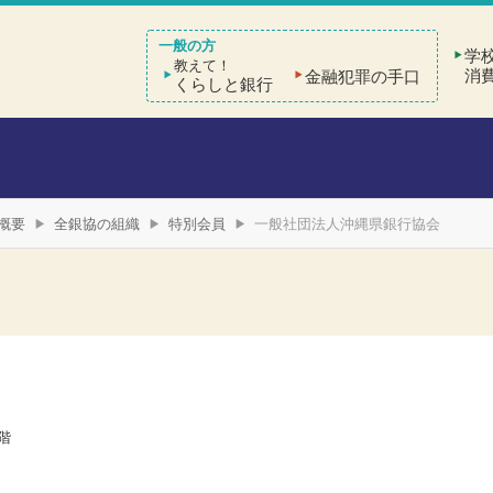
学
教えて！
消
金融犯罪の手口
くらしと銀行
概要
全銀協の組織
特別会員
一般社団法人沖縄県銀行協会
2階