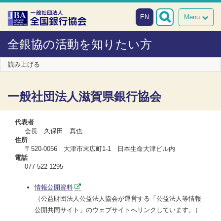
本文へスキップ
障がい者向け相談窓口
EN
Menu
全銀協の活動を知りたい方
読み上げる
一般社団法人滋賀県銀行協会
代表者
会長 久保田 真也
住所
〒520-0056 大津市末広町1-1 日本生命大津ビル内
電話
077-522-1295
情報公開資料
（公益財団法人公益法人協会が運営する「公益法人等情報
公開共同サイト」のウェブサイトへリンクしています。）