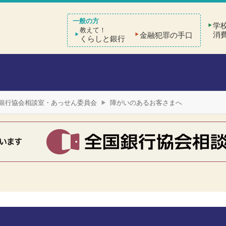
学
教えて！
消
金融犯罪の手口
くらしと銀行
銀行協会相談室・あっせん委員会
障がいのあるお客さまへ