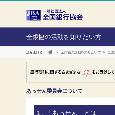
本文へスキップ
障がい者向け相談窓口
全銀協の活動を知りたい方
読み上げる
全銀協の活動を知りたい方
全国
あっせん委員会について
1．「あっせん」とは