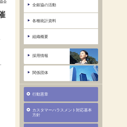
協会
全銀協の活動
催
各種統計資料
組織概要
か
採用情報
す
関係団体
行動憲章
カスタマーハラスメント対応基本
方針