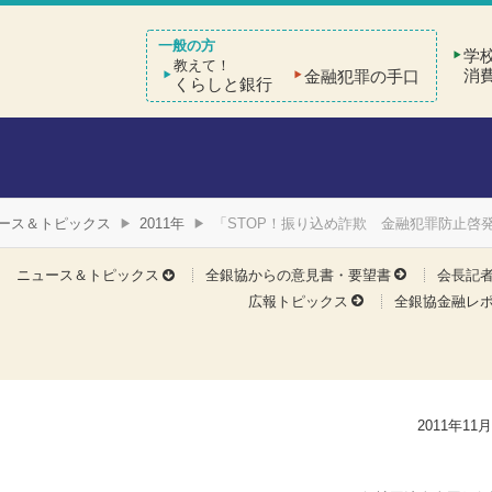
学
教えて！
消
金融犯罪の手口
くらしと銀行
ース＆トピックス
2011年
「STOP！振り込め詐欺 金融犯罪防止啓
ニュース＆トピックス
全銀協からの意見書・要望書
会長記
広報トピックス
全銀協金融レ
2011年11月