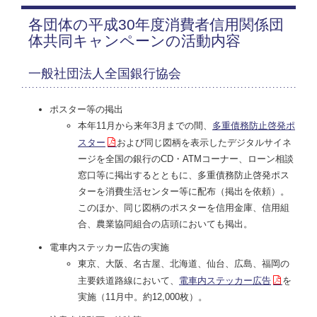
各団体の平成30年度消費者信用関係団
体共同キャンペーンの活動内容
一般社団法人全国銀行協会
ポスター等の掲出
本年11月から来年3月までの間、
多重債務防止啓発ポ
スター
および同じ図柄を表示したデジタルサイネ
ージを全国の銀行のCD・ATMコーナー、ローン相談
窓口等に掲出するとともに、多重債務防止啓発ポス
ターを消費生活センター等に配布（掲出を依頼）。
このほか、同じ図柄のポスターを信用金庫、信用組
合、農業協同組合の店頭においても掲出。
電車内ステッカー広告の実施
東京、大阪、名古屋、北海道、仙台、広島、福岡の
主要鉄道路線において、
電車内ステッカー広告
を
実施（11月中。約12,000枚）。