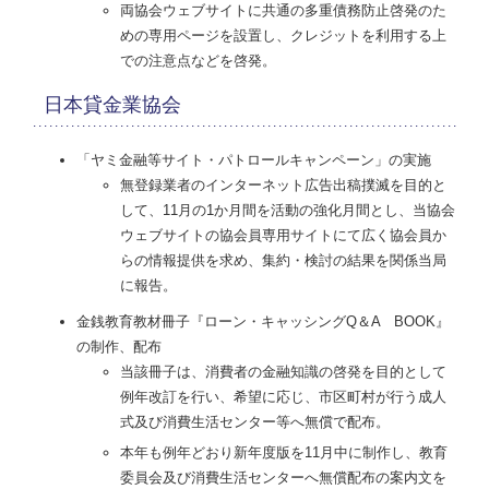
両協会ウェブサイトに共通の多重債務防止啓発のた
めの専用ページを設置し、クレジットを利用する上
での注意点などを啓発。
日本貸金業協会
「ヤミ金融等サイト・パトロールキャンペーン」の実施
無登録業者のインターネット広告出稿撲滅を目的と
して、11月の1か月間を活動の強化月間とし、当協会
ウェブサイトの協会員専用サイトにて広く協会員か
らの情報提供を求め、集約・検討の結果を関係当局
に報告。
金銭教育教材冊子『ローン・キャッシングQ＆A BOOK』
の制作、配布
当該冊子は、消費者の金融知識の啓発を目的として
例年改訂を行い、希望に応じ、市区町村が行う成人
式及び消費生活センター等へ無償で配布。
本年も例年どおり新年度版を11月中に制作し、教育
委員会及び消費生活センターへ無償配布の案内文を