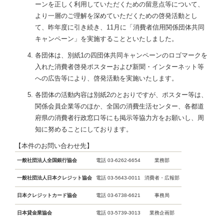
ーンを正しく利用していただくための留意点等について、
より一層のご理解を深めていただくための啓発活動とし
て、昨年度に引き続き、11月に「消費者信用関係団体共同
キャンペーン」を実施することといたしました。
各団体は、別紙1の四団体共同キャンペーンのロゴマークを
入れた消費者啓発ポスターおよび新聞・インターネット等
への広告等により、啓発活動を実施いたします。
各団体の活動内容は別紙2のとおりですが、ポスター等は、
関係会員企業等のほか、全国の消費生活センター、各都道
府県の消費者行政窓口等にも掲示等協力方をお願いし、周
知に努めることにしております。
【本件のお問い合わせ先】
一般社団法人全国銀行協会
電話 03-6262-6654
業務部
一般社団法人日本クレジット協会
電話 03-5643-0011
消費者・広報部
日本クレジットカード協会
電話 03-6738-6621
事務局
日本貸金業協会
電話 03-5739-3013
業務企画部