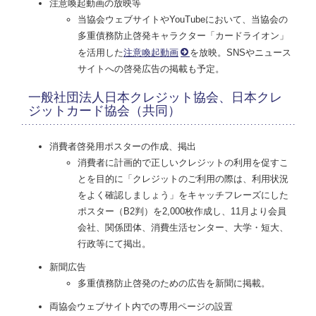
注意喚起動画の放映等
当協会ウェブサイトやYouTubeにおいて、当協会の
多重債務防止啓発キャラクター「カードライオン」
を活用した
注意喚起動画
を放映。SNSやニュース
サイトへの啓発広告の掲載も予定。
一般社団法人日本クレジット協会、日本クレ
ジットカード協会（共同）
消費者啓発用ポスターの作成、掲出
消費者に計画的で正しいクレジットの利用を促すこ
とを目的に「クレジットのご利用の際は、利用状況
をよく確認しましょう」をキャッチフレーズにした
ポスター（B2判）を2,000枚作成し、11月より会員
会社、関係団体、消費生活センター、大学・短大、
行政等にて掲出。
新聞広告
多重債務防止啓発のための広告を新聞に掲載。
両協会ウェブサイト内での専用ページの設置