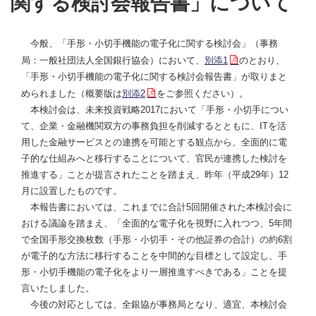
関する検討会報告書」について
今般、「手形・小切手機能の電子化に関する検討会」（事務
局：一般社団法人全国銀行協会）において、
別添1
のとおり、
「手形・小切手機能の電子化に関する検討会報告書」が取りまと
められました（概要版は
別添2
をご参照ください）。
本検討会は、未来投資戦略2017において「手形・小切手につい
て、企業・金融機関双方の事務負担を削減するとともに、ITを活
用した金融サービスとの連携を可能とする観点から、全面的に電
子的な仕組みへと移行することについて、官民が連携した検討を
推進する」ことが提言されたことを踏まえ、昨年（平成29年）12
月に設置したものです。
本報告書においては、これまでに合計5回開催された本検討会に
おける議論を踏まえ、「全面的な電子化を視野に入れつつ、5年間
で全国手形交換枚数（手形・小切手・その他証券の合計）の約6割
が電子的な方法に移行することを中間的な目標として設定し、手
形・小切手機能の電子化をより一層推進すべきである」ことを提
言いたしました。
今後の対応としては、全銀協が事務局となり、適宜、本検討会