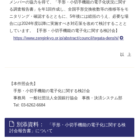
メンバーの協力を得て、「手形・小切手機能の電子化状況に関す
る調査報告書」を年1回作成し、全国手形交換枚数等の推移等をモ
ニタリング・確認するとともに、5年後には総括のうえ、必要な場
合には2024年度以降に実施すべき対応策を改めて検討することと
しています。 【手形・小切手機能の電子化に関する検討会】
https://www.zenginkyo.or.jp/abstract/council/tegata-denshi/
【本件照会先】
手形・小切手機能の電子化に関する検討会
事務局 一般社団法人全国銀行協会 事務・決済システム部
Tel: 03-6262-6684
別添資料：
「手形・小切手機能の電子化に関する検
討会報告書」について