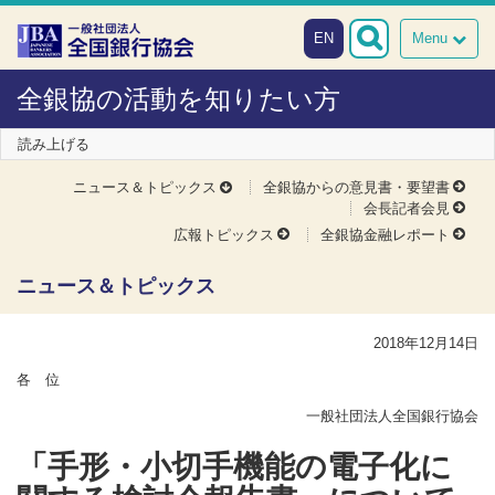
本文へスキップ
障がい者向け相談窓口
EN
Menu
全銀協の活動を知りたい方
読み上げる
ニュース＆トピックス
全銀協からの意見書・要望書
会長記者会見
広報トピックス
全銀協金融レポート
ニュース＆トピックス
2018年12月14日
各 位
一般社団法人全国銀行協会
「手形・小切手機能の電子化に