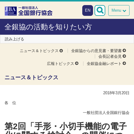
本文へスキップ
障がい者向け相談窓口
EN
Menu
全銀協の活動を知りたい方
読み上げる
ニュース＆トピックス
全銀協からの意見書・要望書
会長記者会見
広報トピックス
全銀協金融レポート
ニュース＆トピックス
2018年3月20日
各 位
一般社団法人全国銀行協会
第2回「手形・小切手機能の電子